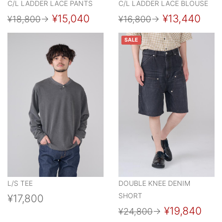
C/L LADDER LACE PANTS
C/L LADDER LACE BLOUSE
¥15,040
¥13,440
¥18,800
→
¥16,800
→
SALE
L/S TEE
DOUBLE KNEE DENIM
SHORT
¥17,800
¥19,840
¥24,800
→