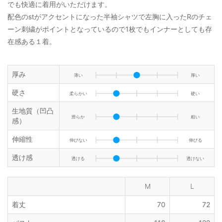
でも快適に着用がいただけます。
配色のstがアクセントになった半袖シャツで左胸に入ったRのチェ
ーン刺繍がポイントとなっているので1枚でもインナーとしても存
在感ある１着。
厚み
薄い
厚い
硬さ
柔らかい
硬い
生地質（凹凸
滑らか
粗い
感）
伸縮性
伸びない
伸びる
透け感
透ける
透けない
M
L
着丈
70
72