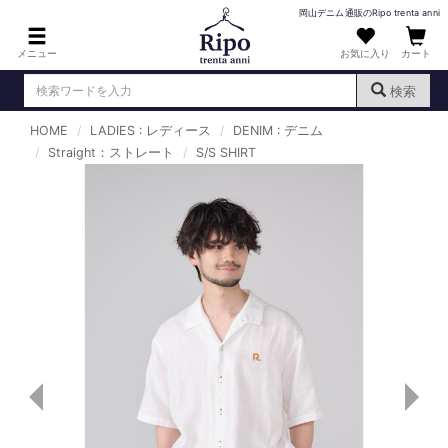
岡山デニム通販のRipo trenta anni
メニュー
お気に入り
カート
検索
HOME
LADIES : レディース
DENIM : デニム
ログイン
新規会員登録
Straight：ストレート
（
）
S/S SHIRT
MENS : メンズ
DENIM : デニム
PANTS : パンツ
TOPS : トップス
T-SHIRT : Tシャツ
KNIT : ニット
SHIRT : シャツ