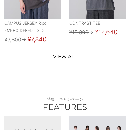
CAMPUS JERSEY Ripo
CONTRAST TEE
EMBROIDEREDT G.D
¥12,640
¥15,800
→
¥7,840
¥9,800
→
VIEW ALL
特集・キャンペーン
FEATURES