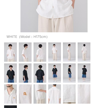
OUTERS : アウター
LADIES : レディース
DENIM : デニム
PANTS/SKIRT : パンツ・スカート
WHITE（Model：H175cm）
TOPS : トップス
OUTERS : アウター
OUTLET : アウトレット
MENS : メンズ
LADIES : レディース
新規会員登録
お買い物カゴ