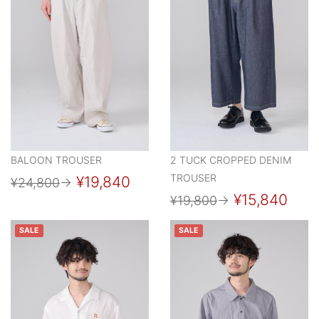
BALOON TROUSER
2 TUCK CROPPED DENIM
TROUSER
¥19,840
¥24,800
→
¥15,840
¥19,800
→
SALE
SALE