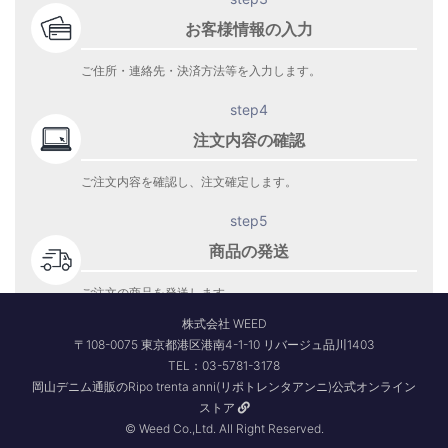
お客様情報の入力
ご住所・連絡先・決済方法等を入力します。
step4
注文内容の確認
ご注文内容を確認し、注文確定します。
step5
商品の発送
ご注文の商品を発送します。
商品到着をお待ち下さい。
株式会社 WEED
〒108-0075 東京都港区港南4-1-10 リバージュ品川1403
TEL：03-5781-3178
岡山デニム通販のRipo trenta anni(リポトレンタアンニ)公式オンライン
ストア
© Weed Co.,Ltd. All Right Reserved.