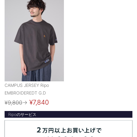
CAMPUS JERSEY Ripo
EMBROIDEREDT G.D
¥7,840
¥9,800
→
Ripoのサービス