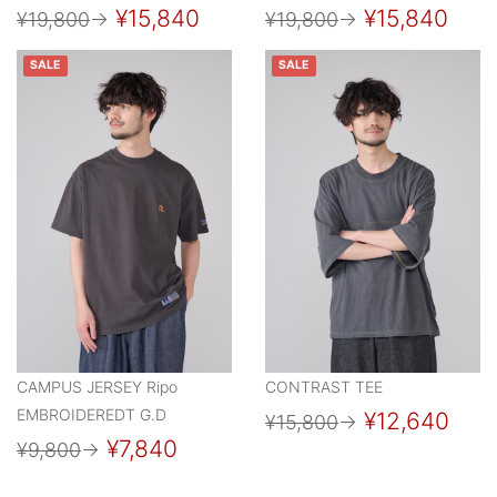
¥15,840
¥15,840
¥19,800
→
¥19,800
→
SALE
SALE
CAMPUS JERSEY Ripo
CONTRAST TEE
EMBROIDEREDT G.D
¥12,640
¥15,800
→
¥7,840
¥9,800
→