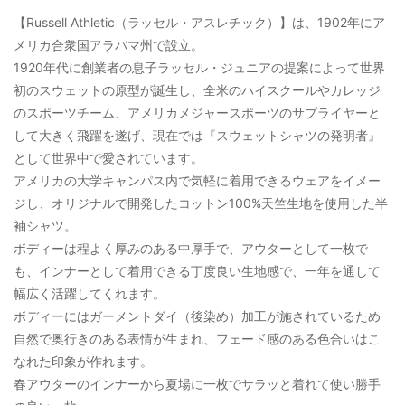
【Russell Athletic（ラッセル・アスレチック）】は、1902年にア
メリカ合衆国アラバマ州で設立。
1920年代に創業者の息子ラッセル・ジュニアの提案によって世界
初のスウェットの原型が誕生し、全米のハイスクールやカレッジ
のスポーツチーム、アメリカメジャースポーツのサプライヤーと
して大きく飛躍を遂げ、現在では『スウェットシャツの発明者』
として世界中で愛されています。
アメリカの大学キャンパス内で気軽に着用できるウェアをイメー
ジし、オリジナルで開発したコットン100%天竺生地を使用した半
袖シャツ。
ボディーは程よく厚みのある中厚手で、アウターとして一枚で
も、インナーとして着用できる丁度良い生地感で、一年を通して
幅広く活躍してくれます。
ボディーにはガーメントダイ（後染め）加工が施されているため
自然で奥行きのある表情が生まれ、フェード感のある色合いはこ
なれた印象が作れます。
春アウターのインナーから夏場に一枚でサラッと着れて使い勝手