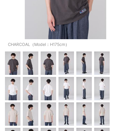
OUTERS : アウター
LADIES : レディース
DENIM : デニム
PANTS/SKIRT : パンツ・スカート
CHARCOAL（Model：H175cm）
TOPS : トップス
OUTERS : アウター
OUTLET : アウトレット
MENS : メンズ
LADIES : レディース
新規会員登録
お買い物カゴ