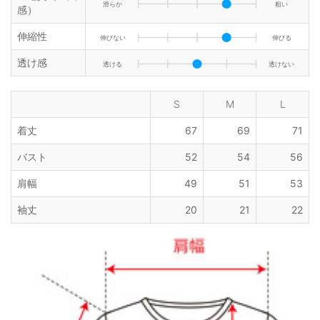
滑らか
粗い
感）
伸縮性
伸びない
伸びる
透け感
透ける
透けない
S
M
L
着丈
67
69
71
バスト
52
54
56
肩幅
49
51
53
袖丈
20
21
22