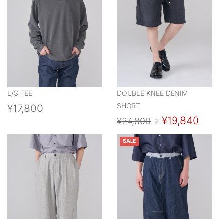
L/S TEE
DOUBLE KNEE DENIM
SHORT
¥17,800
¥19,840
¥24,800
→
SALE