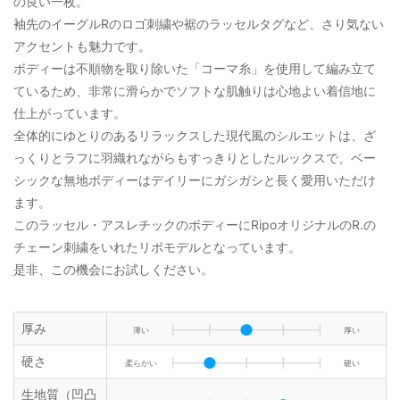
の良い一枚。
袖先のイーグルRのロゴ刺繍や裾のラッセルタグなど、さり気ない
アクセントも魅力です。
ボディーは不順物を取り除いた「コーマ糸」を使用して編み立て
ているため、非常に滑らかでソフトな肌触りは心地よい着信地に
仕上がっています。
全体的にゆとりのあるリラックスした現代風のシルエットは、ざ
っくりとラフに羽織れながらもすっきりとしたルックスで、ベー
シックな無地ボディーはデイリーにガシガシと長く愛用いただけ
ます。
このラッセル・アスレチックのボディーにRipoオリジナルのR.の
チェーン刺繍をいれたリポモデルとなっています。
是非、この機会にお試しください。
厚み
薄い
厚い
硬さ
柔らかい
硬い
生地質（凹凸