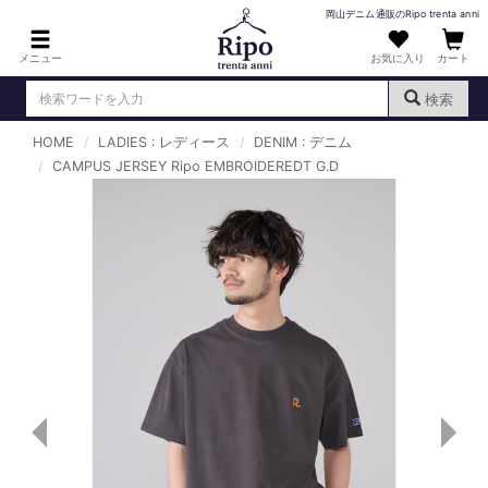
岡山デニム通販のRipo trenta anni
メニュー
お気に入り
カート
検索
HOME
LADIES : レディース
DENIM : デニム
ログイン
新規会員登録
CAMPUS JERSEY Ripo EMBROIDEREDT G.D
（
）
MENS : メンズ
DENIM : デニム
PANTS : パンツ
TOPS : トップス
T-SHIRT : Tシャツ
KNIT : ニット
SHIRT : シャツ