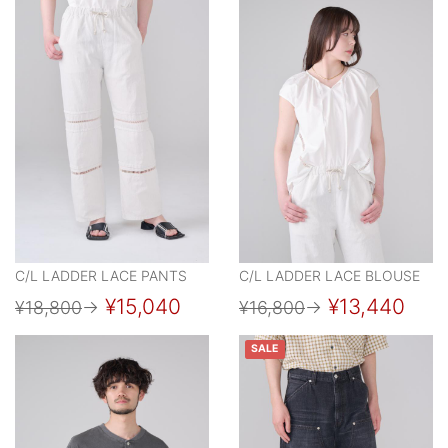
C/L LADDER LACE PANTS
C/L LADDER LACE BLOUSE
¥15,040
¥13,440
¥18,800
→
¥16,800
→
SALE