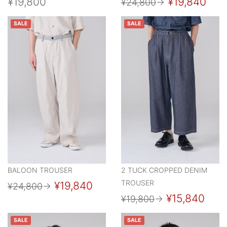
¥19,800
¥19,840
¥24,800
→
SALE
SALE
BALOON TROUSER
2 TUCK CROPPED DENIM
TROUSER
¥19,840
¥24,800
→
¥15,840
¥19,800
→
SALE
SALE