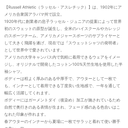
【Russell Athletic（ラッセル・アスレチック）】は、1902年にア
メリカ合衆国アラバマ州で設立。
1920年代に創業者の息子ラッセル・ジュニアの提案によって世界
初のスウェットの原型が誕生し、全米のハイスクールやカレッジ
のスポーツチーム、アメリカメジャースポーツのサプライヤーと
して大きく飛躍を遂げ、現在では『スウェットシャツの発明者』
として世界中で愛されています。
アメリカの大学キャンパス内で気軽に着用できるウェアをイメー
ジし、オリジナルで開発したコットン100%天竺生地を使用した半
袖シャツ。
ボディーは程よく厚みのある中厚手で、アウターとして一枚で
も、インナーとして着用できる丁度良い生地感で、一年を通して
幅広く活躍してくれます。
ボディーにはガーメントダイ（後染め）加工が施されているため
自然で奥行きのある表情が生まれ、フェード感のある色合いはこ
なれた印象が作れます。
春アウターのインナーから夏場に一枚でサラッと着れて使い勝手