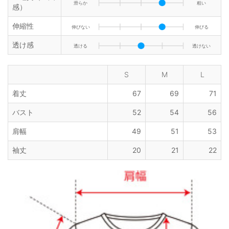
滑らか
粗い
感）
伸縮性
伸びない
伸びる
透け感
透ける
透けない
S
M
L
着丈
67
69
71
バスト
52
54
56
肩幅
49
51
53
袖丈
20
21
22