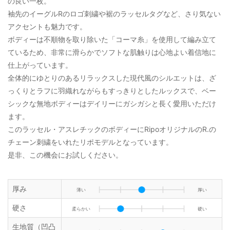
の良い一枚。
袖先のイーグルRのロゴ刺繍や裾のラッセルタグなど、さり気ない
アクセントも魅力です。
ボディーは不順物を取り除いた「コーマ糸」を使用して編み立て
ているため、非常に滑らかでソフトな肌触りは心地よい着信地に
仕上がっています。
全体的にゆとりのあるリラックスした現代風のシルエットは、ざ
っくりとラフに羽織れながらもすっきりとしたルックスで、ベー
シックな無地ボディーはデイリーにガシガシと長く愛用いただけ
ます。
このラッセル・アスレチックのボディーにRipoオリジナルのR.の
チェーン刺繍をいれたリポモデルとなっています。
是非、この機会にお試しください。
厚み
薄い
厚い
硬さ
柔らかい
硬い
生地質（凹凸