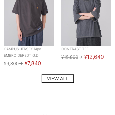
CAMPUS JERSEY Ripo
CONTRAST TEE
EMBROIDEREDT G.D
¥12,640
¥15,800
→
¥7,840
¥9,800
→
VIEW ALL