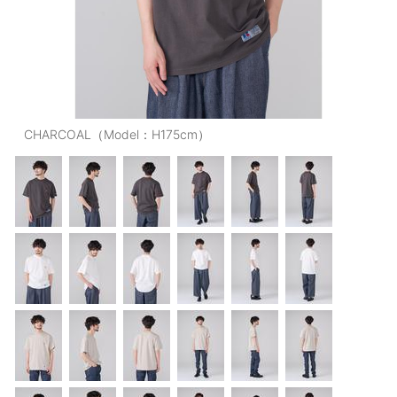
OUTERS : アウター
LADIES : レディース
DENIM : デニム
PANTS/SKIRT : パンツ・スカート
CHARCOAL（Model：H175cm）
TOPS : トップス
OUTERS : アウター
OUTLET : アウトレット
MENS : メンズ
LADIES : レディース
新規会員登録
お買い物カゴ