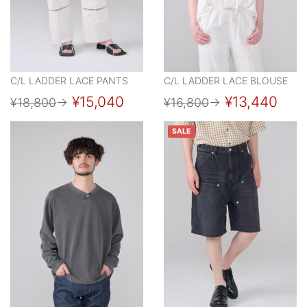
C/L LADDER LACE PANTS
C/L LADDER LACE BLOUSE
¥15,040
¥13,440
¥18,800
→
¥16,800
→
SALE