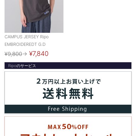
CAMPUS JERSEY Ripo
EMBROIDEREDT G.D
¥7,840
¥9,800
→
Ripoのサービス