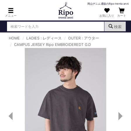
岡山デニム通販のRipo trenta anni
メニュー
お気に入り
カート
検索
HOME
LADIES : レディース
OUTER : アウター
ログイン
新規会員登録
CAMPUS JERSEY Ripo EMBROIDEREDT G.D
（
）
MENS : メンズ
DENIM : デニム
PANTS : パンツ
TOPS : トップス
T-SHIRT : Tシャツ
KNIT : ニット
SHIRT : シャツ