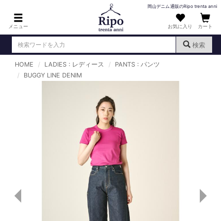
岡山デニム通販のRipo trenta anni
メニュー
お気に入り
カート
検索
HOME
LADIES : レディース
PANTS : パンツ
ログイン
新規会員登録
BUGGY LINE DENIM
（
）
MENS : メンズ
DENIM : デニム
PANTS : パンツ
TOPS : トップス
T-SHIRT : Tシャツ
KNIT : ニット
SHIRT : シャツ