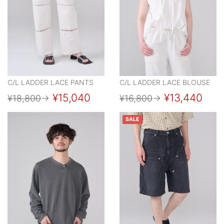
C/L LADDER LACE PANTS
C/L LADDER LACE BLOUSE
¥15,040
¥13,440
¥18,800
→
¥16,800
→
SALE