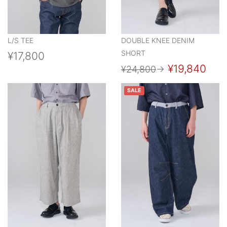
L/S TEE
DOUBLE KNEE DENIM
SHORT
¥17,800
¥19,840
¥24,800
→
SALE