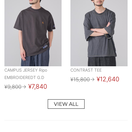
CAMPUS JERSEY Ripo
CONTRAST TEE
EMBROIDEREDT G.D
¥12,640
¥15,800
→
¥7,840
¥9,800
→
VIEW ALL