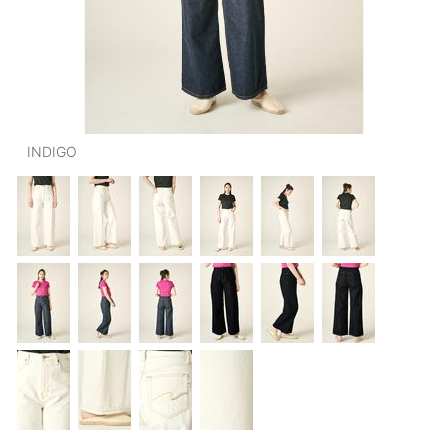
OUTERS : アウター
LADIES : レディース
DENIM : デニム
PANTS/SKIRT : パンツ・スカート
INDIGO
TOPS : トップス
OUTERS : アウター
OUTLET : アウトレット
MENS : メンズ
LADIES : レディース
新規会員登録
お買い物カゴ