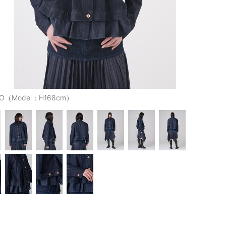
GO（Model：H168cm）