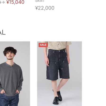
SKIRT
¥15,040
0
→
¥22,000
AL
SALE