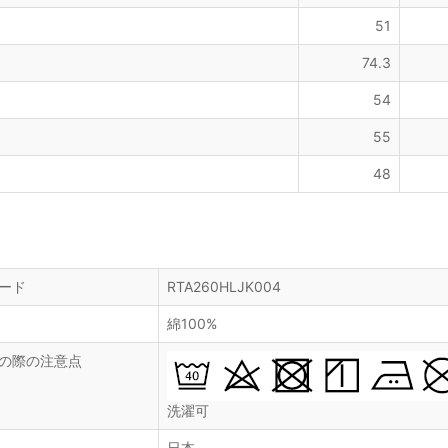
51
74.3
54
55
48
ード
RTA260HLJK004
綿100%
の際の注意点
洗濯可
日本