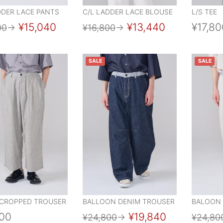
DDER LACE PANTS
C/L LADDER LACE BLOUSE
L/S TEE
¥15,040
¥13,440
¥17,80
00
→
¥16,800
→
SALE
SALE
CROPPED TROUSER
BALLOON DENIM TROUSER
BALOON
800
¥19,840
¥24,800
→
¥24,80