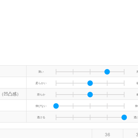
薄い
柔らかい
（凹凸感）
滑らか
伸びない
伸
透ける
透
36