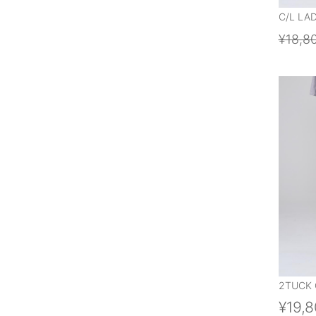
C/L LA
¥18,8
2TUCK 
¥19,