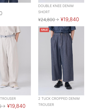
DOUBLE KNEE DENIM
SHORT
0
¥19,840
¥24,800
→
SALE
 TROUSER
2 TUCK CROPPED DENIM
TROUSER
¥19,840
0
→