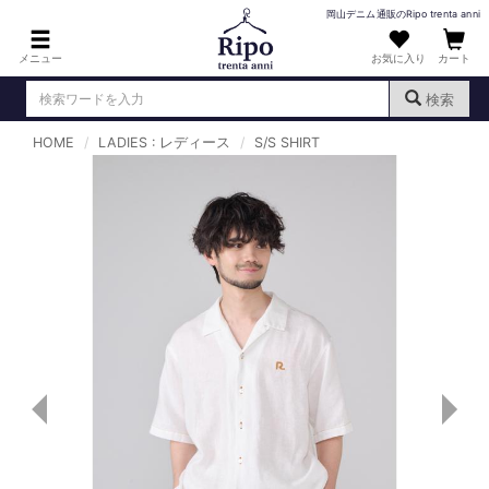
岡山デニム通販のRipo trenta anni
メニュー
お気に入り
カート
検索
HOME
LADIES : レディース
S/S SHIRT
ログイン
新規会員登録
（
）
MENS : メンズ
DENIM : デニム
PANTS : パンツ
TOPS : トップス
T-SHIRT : Tシャツ
KNIT : ニット
SHIRT : シャツ