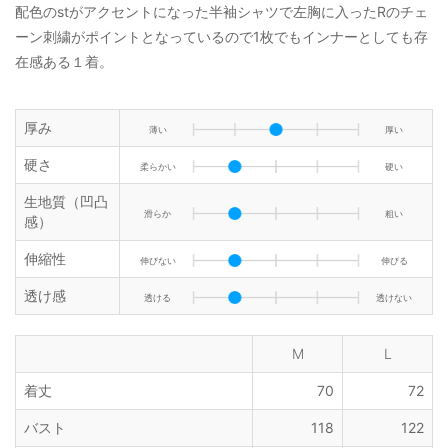
配色のstがアクセントになった半袖シャツで左胸に入ったRのチェ
ーン刺繍がポイントとなっているので1枚でもインナーとしても存
在感ある１着。
厚み
薄い
厚い
硬さ
柔らかい
硬い
生地質（凹凸
滑らか
粗い
感）
伸縮性
伸びない
伸びる
透け感
透ける
透けない
M
L
着丈
70
72
バスト
118
122