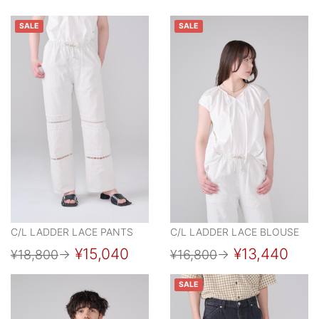
SALE
SALE
C/L LADDER LACE PANTS
C/L LADDER LACE BLOUSE
¥15,040
¥13,440
¥18,800
→
¥16,800
→
SALE