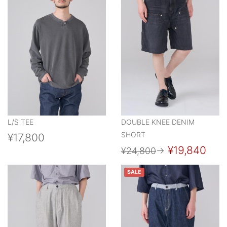
L/S TEE
DOUBLE KNEE DENIM
SHORT
¥17,800
¥19,840
¥24,800
→
SALE