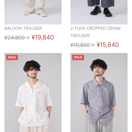
BALOON TROUSER
2 TUCK CROPPED DENIM
TROUSER
¥19,840
¥24,800
→
¥15,840
¥19,800
→
SALE
SALE