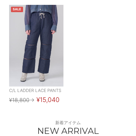
SALE
C/L LADDER LACE PANTS
¥15,040
¥18,800
→
新着アイテム
NEW ARRIVAL