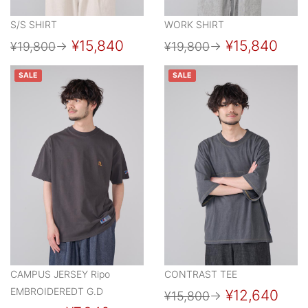
S/S SHIRT
WORK SHIRT
¥15,840
¥15,840
¥19,800
→
¥19,800
→
SALE
SALE
CAMPUS JERSEY Ripo
CONTRAST TEE
EMBROIDEREDT G.D
¥12,640
¥15,800
→