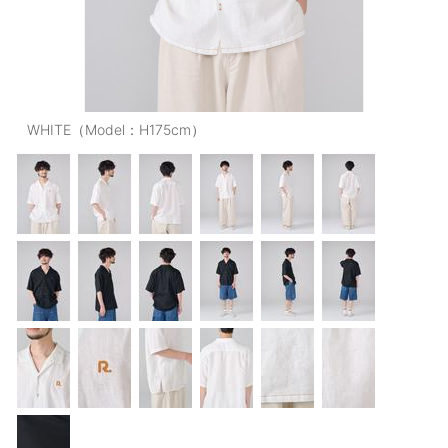
OUTERS : アウター
LADIES : レディース
DENIM : デニム
WHITE（Model：H175cm）
PANTS/SKIRT : パンツ・スカート
TOPS : トップス
OUTERS : アウター
OUTLET : アウトレット
MENS : メンズ
LADIES : レディース
新規会員登録
お買い物カゴ