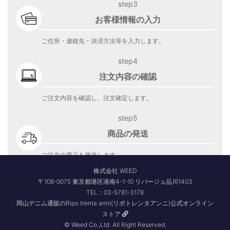
step3
お客様情報の入力
ご住所・連絡先・決済方法等を入力します。
step4
注文内容の確認
ご注文内容を確認し、注文確定します。
step5
商品の発送
ご注文の商品を発送します。
商品到着をお待ち下さい。
株式会社 WEED
〒108-0075 東京都港区港南4-1-10 リバージュ品川1403
TEL：03-5781-3178
岡山デニム通販のRipo trenta anni(リポトレンタアンニ)公式オンライン
ストア
© Weed Co.,Ltd. All Right Reserved.