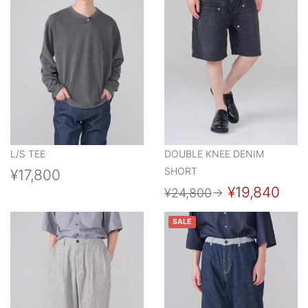
L/S TEE
DOUBLE KNEE DENIM
SHORT
¥17,800
¥19,840
¥24,800
→
SALE