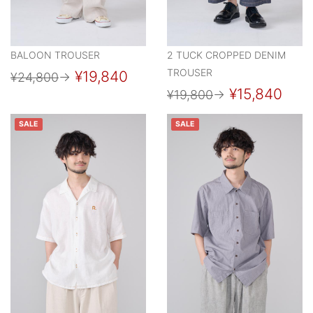
BALOON TROUSER
2 TUCK CROPPED DENIM
TROUSER
¥19,840
¥24,800
→
¥15,840
¥19,800
→
SALE
SALE