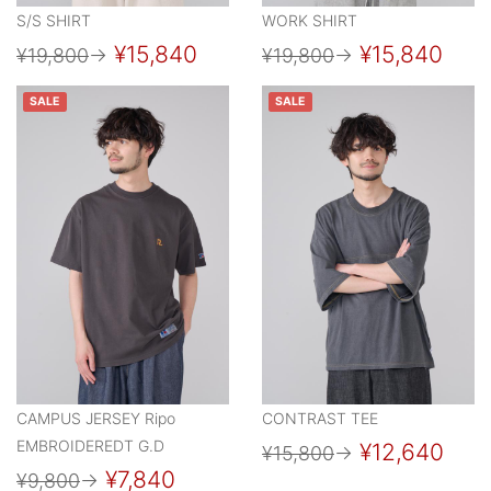
S/S SHIRT
WORK SHIRT
¥15,840
¥15,840
¥19,800
→
¥19,800
→
SALE
SALE
CAMPUS JERSEY Ripo
CONTRAST TEE
EMBROIDEREDT G.D
¥12,640
¥15,800
→
¥7,840
¥9,800
→