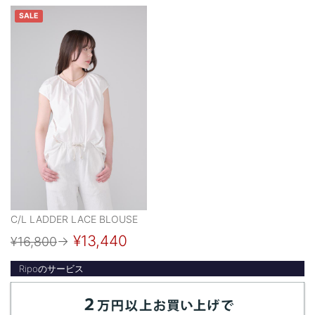
SALE
C/L LADDER LACE BLOUSE
¥13,440
¥16,800
→
Ripoのサービス