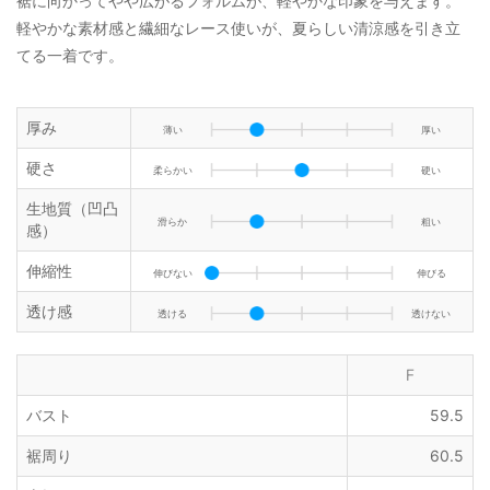
裾に向かってやや広がるフォルムが、軽やかな印象を与えます。
軽やかな素材感と繊細なレース使いが、夏らしい清涼感を引き立
てる一着です。
厚み
薄い
厚い
硬さ
柔らかい
硬い
生地質（凹凸
滑らか
粗い
感）
伸縮性
伸びない
伸びる
透け感
透ける
透けない
F
バスト
59.5
裾周り
60.5