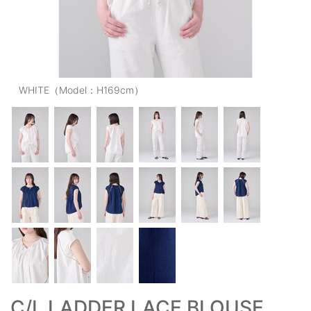
OUTERS : アウター
LADIES : レディース
DENIM : デニム
WHITE（Model：H169cm）
PANTS/SKIRT : パンツ・スカート
TOPS : トップス
OUTERS : アウター
OUTLET : アウトレット
MENS : メンズ
LADIES : レディース
新規会員登録
お買い物カゴ
C/L LADDER LACE BLOUSE