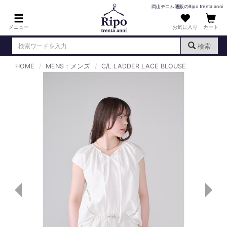
岡山デニム通販のRipo trenta anni
メニュー
お気に入り
カート
検索
HOME
MENS：メンズ
C/L LADDER LACE BLOUSE
ログイン
新規会員登録
（
）
MENS : メンズ
DENIM : デニム
PANTS : パンツ
TOPS : トップス
T-SHIRT : Tシャツ
KNIT : ニット
SHIRT : シャツ