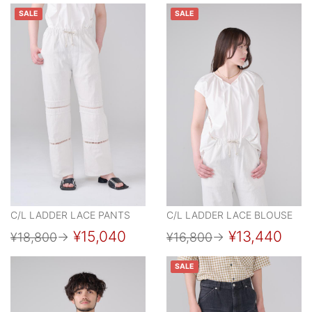
SALE
SALE
C/L LADDER LACE PANTS
C/L LADDER LACE BLOUSE
¥15,040
¥13,440
¥18,800
→
¥16,800
→
SALE