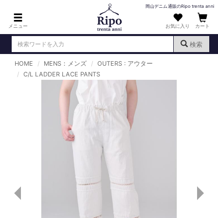
岡山デニム通販のRipo trenta anni
メニュー
お気に入り
カート
検索
HOME
MENS：メンズ
OUTERS : アウター
ログイン
新規会員登録
C/L LADDER LACE PANTS
（
）
MENS : メンズ
DENIM : デニム
PANTS : パンツ
TOPS : トップス
T-SHIRT : Tシャツ
KNIT : ニット
SHIRT : シャツ