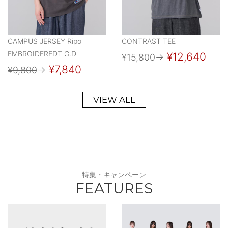
CAMPUS JERSEY Ripo
CONTRAST TEE
EMBROIDEREDT G.D
¥12,640
¥15,800
→
¥7,840
¥9,800
→
VIEW ALL
特集・キャンペーン
FEATURES