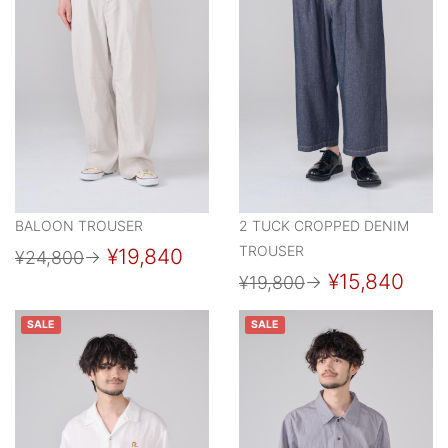
BALOON TROUSER
2 TUCK CROPPED DENIM
TROUSER
¥19,840
¥24,800
→
¥15,840
¥19,800
→
SALE
SALE