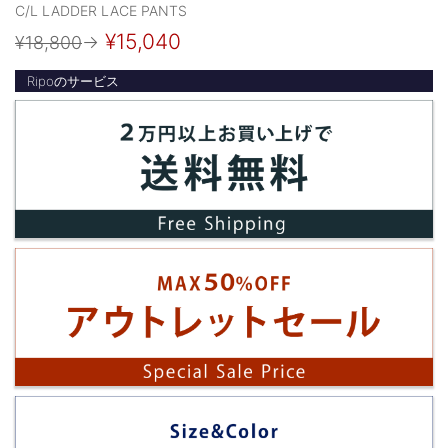
C/L LADDER LACE PANTS
¥15,040
¥18,800
→
Ripoのサービス