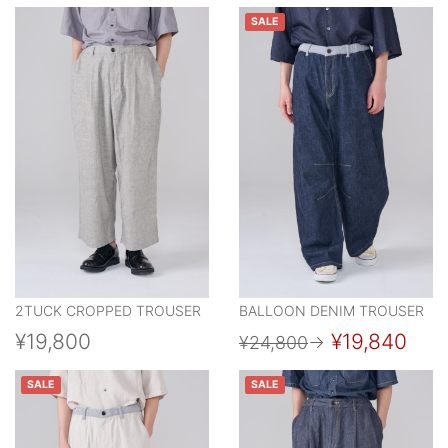
SALE
2TUCK CROPPED TROUSER
BALLOON DENIM TROUSER
¥19,800
¥19,840
¥24,800
→
SALE
SALE