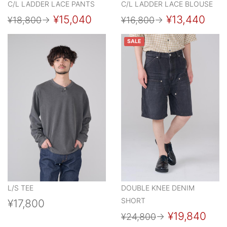
C/L LADDER LACE PANTS
C/L LADDER LACE BLOUSE
¥15,040
¥13,440
¥18,800
→
¥16,800
→
SALE
L/S TEE
DOUBLE KNEE DENIM
SHORT
¥17,800
¥19,840
¥24,800
→