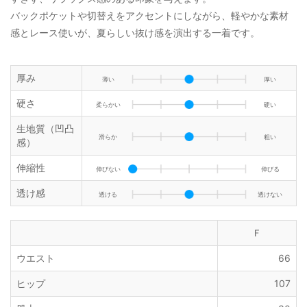
バックポケットや切替えをアクセントにしながら、軽やかな素材
感とレース使いが、夏らしい抜け感を演出する一着です。
厚み
薄い
厚い
硬さ
柔らかい
硬い
生地質（凹凸
滑らか
粗い
感）
伸縮性
伸びない
伸びる
透け感
透ける
透けない
Ｆ
ウエスト
66
ヒップ
107