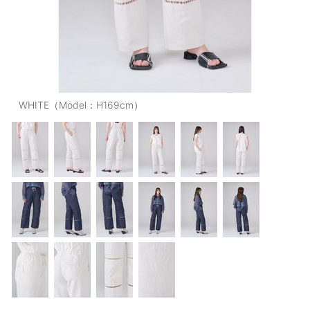
OUTERS : アウター
LADIES : レディース
DENIM : デニム
PANTS/SKIRT : パンツ・スカート
WHITE（Model：H169cm）
TOPS : トップス
OUTERS : アウター
OUTLET : アウトレット
MENS : メンズ
LADIES : レディース
新規会員登録
お買い物カゴ