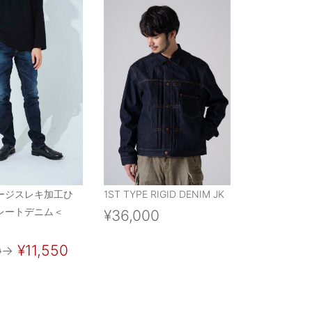
ージスレキ加工ひ
1ST TYPE RIGID DENIM JK
レートデニム＜
¥36,000
¥11,550
0
→