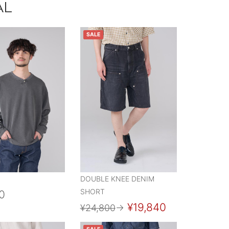
AL
SALE
DOUBLE KNEE DENIM
SHORT
0
¥19,840
¥24,800
→