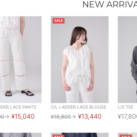
NEW ARRIV
SALE
DDER LACE PANTS
C/L LADDER LACE BLOUSE
L/S TEE
¥15,040
¥13,440
¥17,80
00
→
¥16,800
→