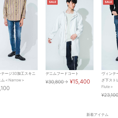
SALE
SALE
ンテージ3D加工スキニ
デニムフードコート
ヴィンテ
ム＜Narrow＞
ざ下スト
¥15,400
¥30,800
→
Flute＞
,100
¥23,10
新着アイテム