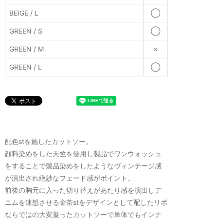
BEIGE / L
◯
GREEN / S
◯
GREEN / M
×
GREEN / L
◯
配色stを施したカットソー。
顔料染めをした天竺を使用し製品でワンウォッシュ
をすることで製品染めをしたようなヴィンテージ感
が演出され絶妙なフェード感がポイント。
前後の胸元に入った切り替えがあたり感を演出しデ
ニムを連想させる金茶stをデザインとして配したリポ
ならではの大変凝ったカットソーで単体でもインナ