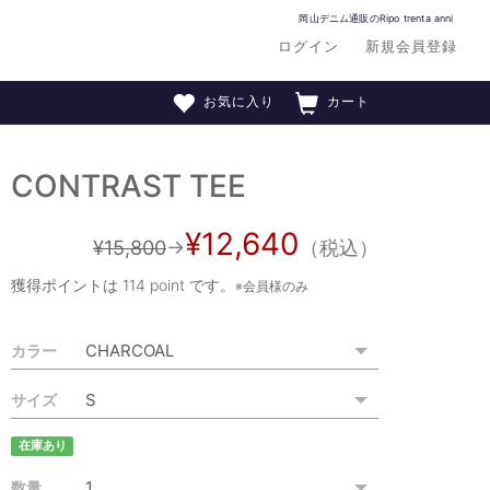
岡山デニム通販のRipo trenta anni
ログイン
新規会員登録
お気に入り
カート
CONTRAST TEE
¥12,640
¥15,800
→
（税込）
獲得ポイントは
114 point
です。
※会員様のみ
カラー
サイズ
在庫あり
数量