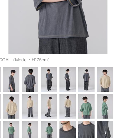
COAL（Model：H175cm）