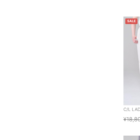
SALE
C/L LA
¥18,8