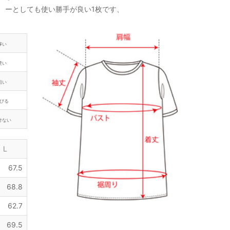
ーとしても使い勝手が良い1枚です、
厚い
硬い
粗い
びる
けない
L
67.5
68.8
62.7
69.5