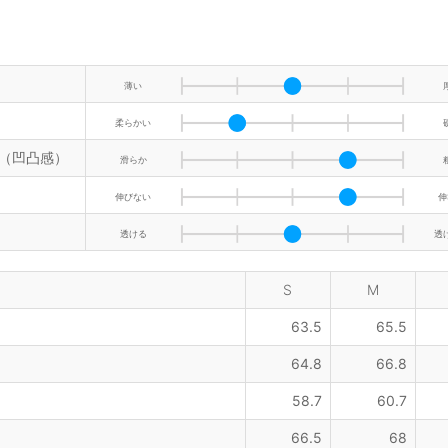
薄い
柔らかい
（凹凸感）
滑らか
伸びない
伸
透ける
透
S
M
63.5
65.5
64.8
66.8
58.7
60.7
66.5
68