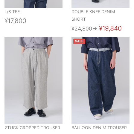
L/S TEE
DOUBLE KNEE DENIM
SHORT
¥17,800
¥19,840
¥24,800
→
SALE
2TUCK CROPPED TROUSER
BALLOON DENIM TROUSER