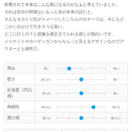
影響されて未来はこんな風になるのかなぁと考えていました。
それは自分の関係ないもっと先の未来の話だと。
そんなタカトリ氏がイメージしたこちらのモチーフは、今にもど
こかに出かけて行きそうな装い。
どこに行くの？と想像を掻き立てられる感じが面白いです。
ジャケットやカーディガンからちらっと見えるデザインなのでア
ウターとも相性◎。
厚み
薄い
厚い
硬さ
柔らかい
硬い
生地質（凹凸
滑らか
粗い
感）
伸縮性
伸びない
伸びる
透け感
透ける
透けない