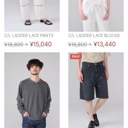
C/L LADDER LACE PANTS
C/L LADDER LACE BLOUSE
¥15,040
¥13,440
¥18,800
→
¥16,800
→
SALE