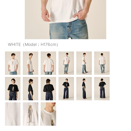
OUTERS : アウター
LADIES : レディース
DENIM : デニム
PANTS/SKIRT : パンツ・スカート
WHITE（Model：H176cm）
TOPS : トップス
OUTERS : アウター
OUTLET : アウトレット
MENS : メンズ
LADIES : レディース
新規会員登録
お買い物カゴ