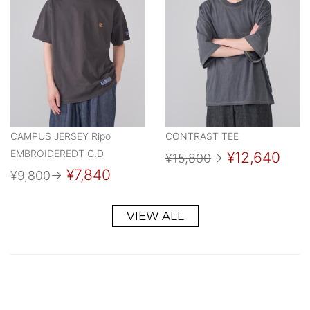
CAMPUS JERSEY Ripo
CONTRAST TEE
EMBROIDEREDT G.D
¥12,640
¥15,800
→
¥7,840
¥9,800
→
VIEW ALL