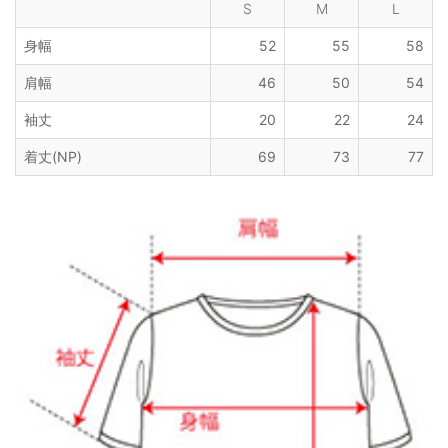
S
M
L
身幅
52
55
58
肩幅
46
50
54
袖丈
20
22
24
着丈(NP)
69
73
77