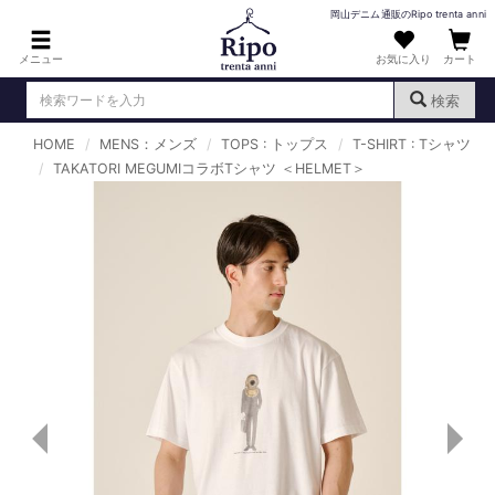
岡山デニム通販のRipo trenta anni
メニュー
お気に入り
カート
検索
HOME
MENS：メンズ
TOPS : トップス
T-SHIRT : Tシャツ
ログイン
新規会員登録
TAKATORI MEGUMIコラボTシャツ ＜HELMET＞
（
）
MENS : メンズ
DENIM : デニム
PANTS : パンツ
TOPS : トップス
T-SHIRT : Tシャツ
KNIT : ニット
SHIRT : シャツ