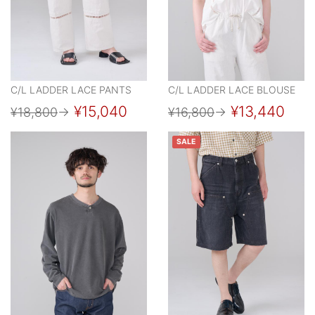
C/L LADDER LACE PANTS
C/L LADDER LACE BLOUSE
¥15,040
¥13,440
¥18,800
→
¥16,800
→
SALE