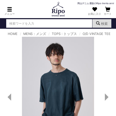
岡山デニム通販のRipo trenta anni
メニュー
お気に入り
カート
検索
HOME
MENS：メンズ
TOPS : トップス
O/D VINTAGE TEE
ログイン
新規会員登録
（
）
MENS : メンズ
DENIM : デニム
PANTS : パンツ
TOPS : トップス
T-SHIRT : Tシャツ
KNIT : ニット
SHIRT : シャツ