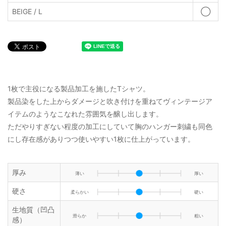
BEIGE / L
◯
1枚で主役になる製品加工を施したTシャツ。
製品染をした上からダメージと吹き付けを重ねてヴィンテージア
イテムのようなこなれた雰囲気を醸し出します。
ただやりすぎない程度の加工にしていて胸のハンガー刺繍も同色
にし存在感がありつつ使いやすい1枚に仕上がっています。
厚み
薄い
厚い
硬さ
柔らかい
硬い
生地質（凹凸
滑らか
粗い
感）