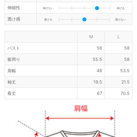
伸縮性
伸びない
伸びる
透け感
透ける
透けない
M
L
バスト
56
58
裾周り
55.5
58
肩幅
48
53.5
袖丈
19.5
21.5
着丈
67
70.5