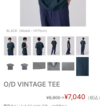
OUTERS : アウター
LADIES : レディース
DENIM : デニム
BLACK（Model：H175cm）
PANTS/SKIRT : パンツ・スカート
TOPS : トップス
OUTERS : アウター
OUTLET : アウトレット
MENS : メンズ
LADIES : レディース
O/D VINTAGE TEE
新規会員登録
¥7,040
¥8,800
→
（税込）
お買い物カゴ
獲得ポイントは
64 point
です。
※会員様のみ