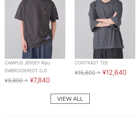
CAMPUS JERSEY Ripo
CONTRAST TEE
EMBROIDEREDT G.D
¥12,640
¥15,800
→
¥7,840
¥9,800
→
VIEW ALL