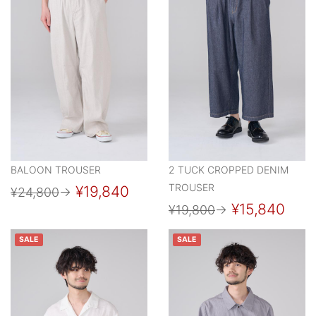
BALOON TROUSER
2 TUCK CROPPED DENIM
TROUSER
¥19,840
¥24,800
→
¥15,840
¥19,800
→
SALE
SALE