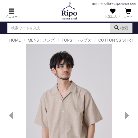
岡山デニム通販のRipo trenta anni
メニュー
お気に入り
カート
検索
HOME
MENS：メンズ
TOPS : トップス
COTTON SS SHIRT
ログイン
新規会員登録
（
）
MENS : メンズ
DENIM : デニム
PANTS : パンツ
TOPS : トップス
T-SHIRT : Tシャツ
KNIT : ニット
SHIRT : シャツ