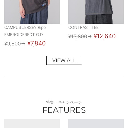
CAMPUS JERSEY Ripo
CONTRAST TEE
EMBROIDEREDT G.D
¥12,640
¥15,800
→
¥7,840
¥9,800
→
VIEW ALL
特集・キャンペーン
FEATURES