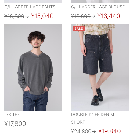
C/L LADDER LACE PANTS
C/L LADDER LACE BLOUSE
¥15,040
¥13,440
¥18,800
→
¥16,800
→
SALE
L/S TEE
DOUBLE KNEE DENIM
SHORT
¥17,800
¥19,840
¥24,800
→