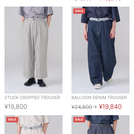
SALE
2TUCK CROPPED TROUSER
BALLOON DENIM TROUSER
¥19,800
¥19,840
¥24,800
→
SALE
SALE