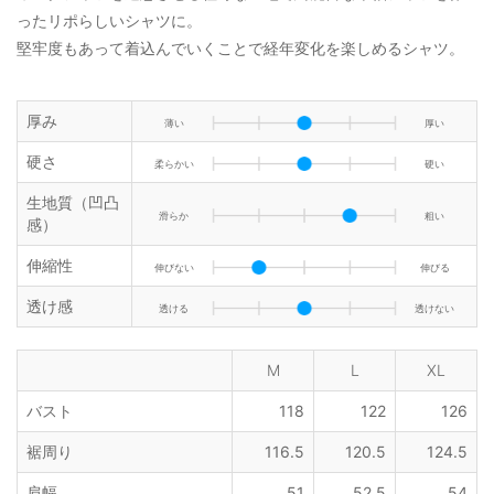
ったリポらしいシャツに。
堅牢度もあって着込んでいくことで経年変化を楽しめるシャツ。
厚み
薄い
厚い
硬さ
柔らかい
硬い
生地質（凹凸
滑らか
粗い
感）
伸縮性
伸びない
伸びる
透け感
透ける
透けない
M
L
XL
バスト
118
122
126
裾周り
116.5
120.5
124.5
肩幅
51
52.5
54