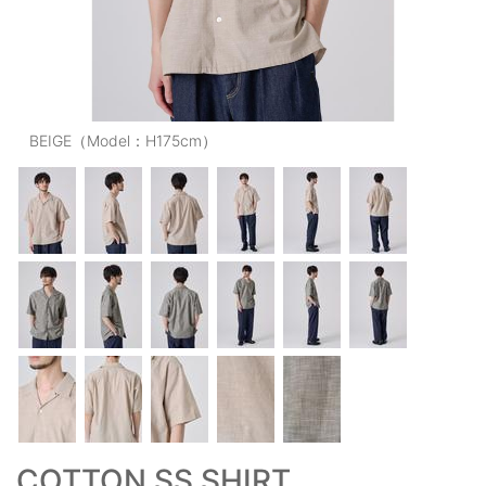
OUTERS : アウター
LADIES : レディース
DENIM : デニム
BEIGE（Model：H175cm）
PANTS/SKIRT : パンツ・スカート
TOPS : トップス
OUTERS : アウター
OUTLET : アウトレット
MENS : メンズ
LADIES : レディース
新規会員登録
お買い物カゴ
COTTON SS SHIRT