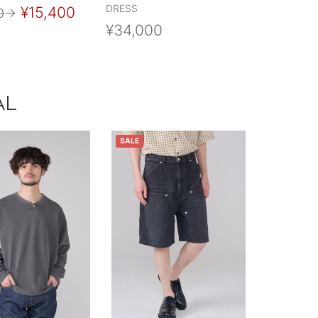
DRESS
¥15,400
0
→
¥34,000
AL
SALE