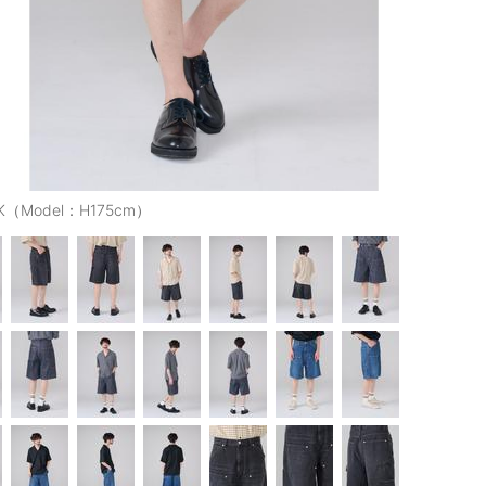
K（Model：H175cm）