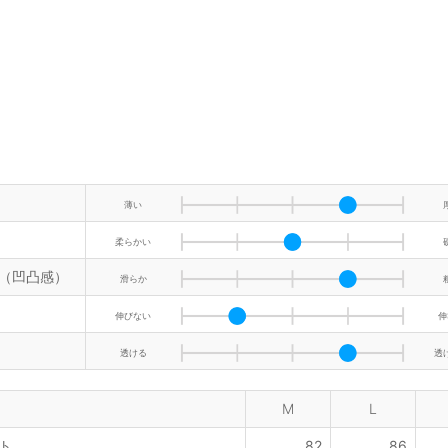
薄い
柔らかい
（凹凸感）
滑らか
伸びない
伸
透ける
透
M
L
ト
82
86