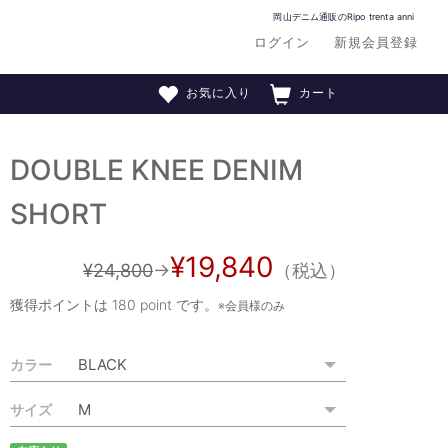
岡山デニム通販のRipo trenta anni
ログイン
新規会員登録
お気に入り
カート
DOUBLE KNEE DENIM
SHORT
¥19,840
¥24,800
→
（税込）
獲得ポイントは
180 point
です。
※会員様のみ
カラー
サイズ