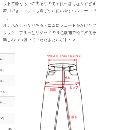
ットで膝くらいの丈感なので子供っぽくなりすぎず
着用できトップスも選ばない使いやすいショーツで
す。
オンスがしっかりあるデニムにフェードをかけたブ
ラック、ブルーとリジッドの３色展開で経年変化を
楽しみつつ履いていただきたいボトムス。
厚い
硬い
粗い
びる
けない
XL
89