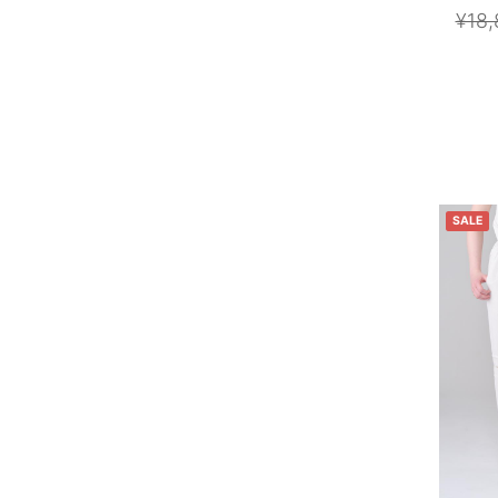
¥18,
SALE