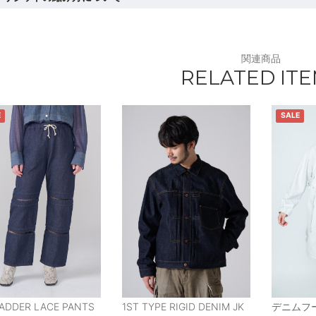
関連商品
RELATED IT
E
SALE
LADDER LACE PANTS
1ST TYPE RIGID DENIM JK
デニムフ