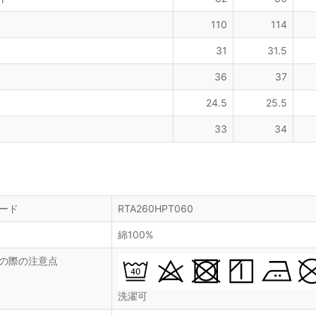
110
114
31
31.5
36
37
24.5
25.5
33
34
ード
RTA260HPT060
綿100%
の際の注意点
洗濯可