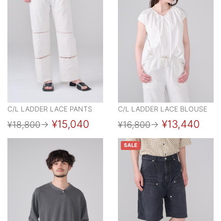
C/L LADDER LACE PANTS
C/L LADDER LACE BLOUSE
¥15,040
¥13,440
¥18,800
→
¥16,800
→
SALE