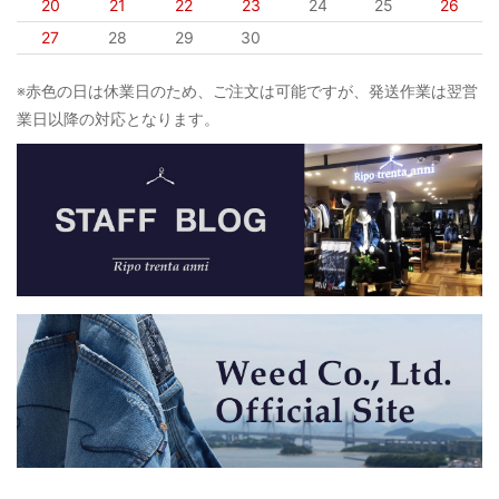
20
21
22
23
24
25
26
27
28
29
30
※赤色の日は休業日のため、ご注文は可能ですが、発送作業は翌営
業日以降の対応となります。