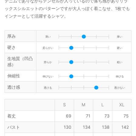
デニムでありながらテンセルが入っているので落ち感がありリラ
ックスシルエットのパターンですが大人っぽく着こなせ、1枚でも
インナーとして活躍するシャツ。
厚み
薄い
厚い
硬さ
柔らかい
硬い
生地質（凹凸
滑らか
粗い
感）
伸縮性
伸びない
伸びる
透け感
透ける
透けない
S
M
L
XL
着丈
69
71
73
75
バスト
130
134
138
142