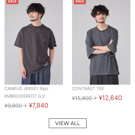
SALE
SALE
CAMPUS JERSEY Ripo
CONTRAST TEE
EMBROIDEREDT G.D
¥12,640
¥15,800
→
¥7,840
¥9,800
→
VIEW ALL