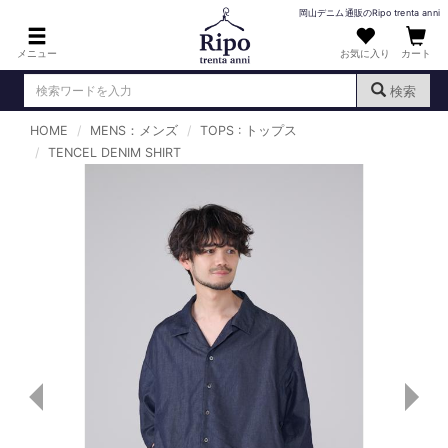
岡山デニム通販のRipo trenta anni
メニュー
お気に入り
カート
検索
HOME
MENS：メンズ
TOPS : トップス
ログイン
新規会員登録
TENCEL DENIM SHIRT
（
）
MENS : メンズ
DENIM : デニム
PANTS : パンツ
TOPS : トップス
T-SHIRT : Tシャツ
KNIT : ニット
SHIRT : シャツ