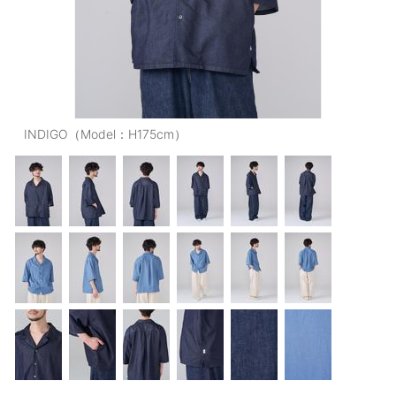
OUTERS : アウター
LADIES : レディース
DENIM : デニム
PANTS/SKIRT : パンツ・スカート
INDIGO（Model：H175cm）
TOPS : トップス
OUTERS : アウター
OUTLET : アウトレット
MENS : メンズ
LADIES : レディース
新規会員登録
お買い物カゴ