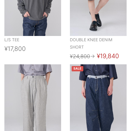
L/S TEE
DOUBLE KNEE DENIM
SHORT
¥17,800
¥19,840
¥24,800
→
SALE