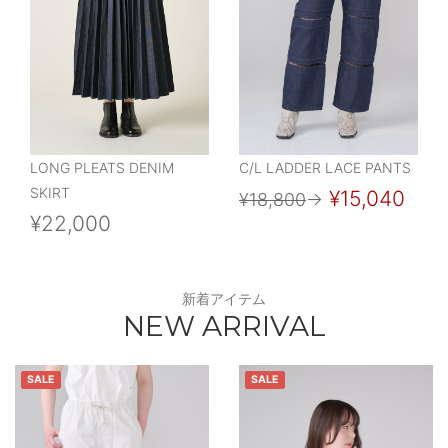
LONG PLEATS DENIM
C/L LADDER LACE PANTS
SKIRT
¥15,040
¥18,800
→
¥22,000
新着アイテム
NEW ARRIVAL
SALE
SALE