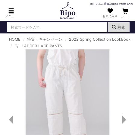
岡山デニム通販のRipo trenta anni
メニュー
お気に入り
カート
検索
HOME
特集・キャンペーン
2022 Spring Collection LookBook
ログイン
新規会員登録
C/L LADDER LACE PANTS
（
）
MENS : メンズ
DENIM : デニム
PANTS : パンツ
TOPS : トップス
T-SHIRT : Tシャツ
KNIT : ニット
SHIRT : シャツ