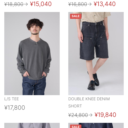
¥15,040
¥13,440
¥18,800
→
¥16,800
→
SALE
L/S TEE
DOUBLE KNEE DENIM
SHORT
¥17,800
¥19,840
¥24,800
→
SALE