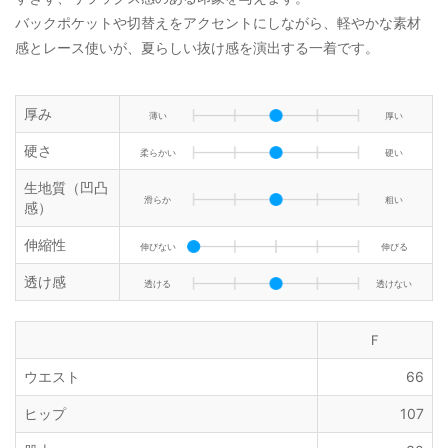
バックポケットや切替えをアクセントにしながら、軽やかな素材
感とレース使いが、夏らしい抜け感を演出する一着です。
厚み
薄い
厚い
硬さ
柔らかい
硬い
生地質（凹凸
滑らか
粗い
感）
伸縮性
伸びない
伸びる
透け感
透ける
透けない
Ｆ
ウエスト
66
ヒップ
107