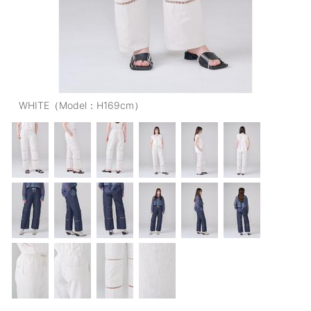
OUTERS : アウター
LADIES : レディース
DENIM : デニム
PANTS/SKIRT : パンツ・スカート
WHITE（Model：H169cm）
TOPS : トップス
OUTERS : アウター
OUTLET : アウトレット
MENS : メンズ
LADIES : レディース
新規会員登録
お買い物カゴ