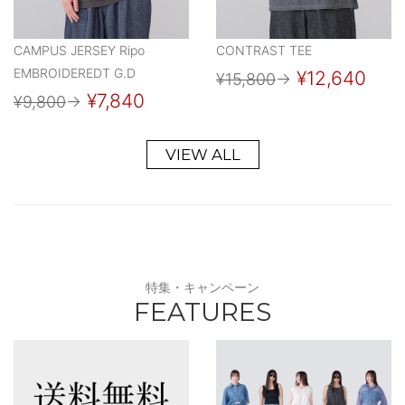
CAMPUS JERSEY Ripo
CONTRAST TEE
EMBROIDEREDT G.D
¥12,640
¥15,800
→
¥7,840
¥9,800
→
VIEW ALL
特集・キャンペーン
FEATURES