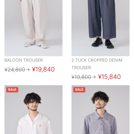
BALOON TROUSER
2 TUCK CROPPED DENIM
TROUSER
¥19,840
¥24,800
→
¥15,840
¥19,800
→
SALE
SALE