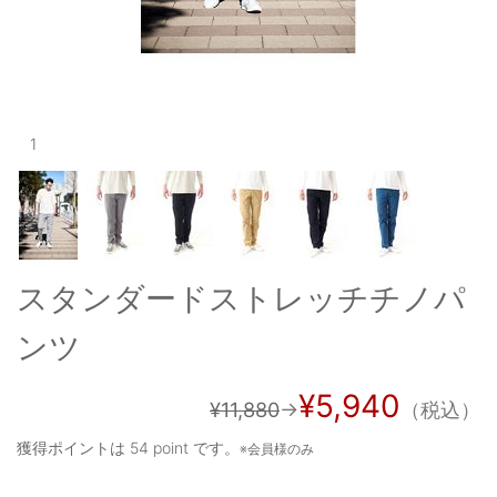
OUTERS : アウター
LADIES : レディース
DENIM : デニム
1
PANTS/SKIRT : パンツ・スカート
TOPS : トップス
OUTERS : アウター
OUTLET : アウトレット
スタンダードストレッチチノパ
MENS : メンズ
ンツ
LADIES : レディース
¥5,940
¥11,880
→
（税込）
新規会員登録
獲得ポイントは
54 point
です。
※会員様のみ
お買い物カゴ