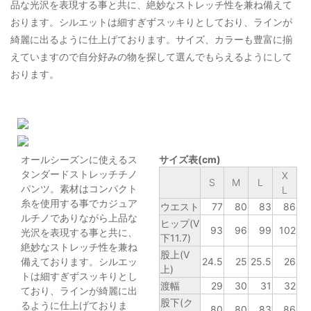
品な光沢を表現する事と共に、絶妙なストレッチ性を兼ね備えて
おります。シルエットは細すぎずスッキりとしており、ラインが
綺麗に出るように仕上げております。サイズ、カラーも豊富に揃
えていますので自分好みの物を探して選んでもらえるようにして
おります。
オールシーズンに使えるス
サイズ表(cm)
タンダードストレッチチノ
X
S
M
L
パンツ。素材はコンパクト
L
糸を使用する事でカジュア
ウエスト
77
80
83
86
ルチノでありながら上品な
ヒップ(V
93
96
99
102
光沢を表現する事と共に、
下11.7)
絶妙なストレッチ性を兼ね
股上(V
備えております。シルエッ
24.5
25
25.5
26
上)
トは細すぎずスッキりとし
渡幅
29
30
31
32
ており、ラインが綺麗に出
股下(ク
るように仕上げておりま
80
80
83
86