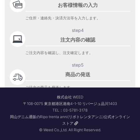
お客様情報の入力
ご住所・連絡先・決済方法等を入力します。
step4
注文内容の確認
ご注文内容を確認し、注文確定します。
step5
商品の発送
ご注文の商品を発送します。
商品到着をお待ち下さい。
株式会社 WEED
〒108-0075 東京都港区港南4-1-10 リバージュ品川1403
TEL：03-5781-3178
岡山デニム通販のRipo trenta anni(リポトレンタアンニ)公式オンライン
ストア
© Weed Co.,Ltd. All Right Reserved.