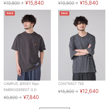
¥15,840
¥15,840
¥19,800
→
¥19,800
→
SALE
SALE
CAMPUS JERSEY Ripo
CONTRAST TEE
EMBROIDEREDT G.D
¥12,640
¥15,800
→
¥7,840
¥9,800
→