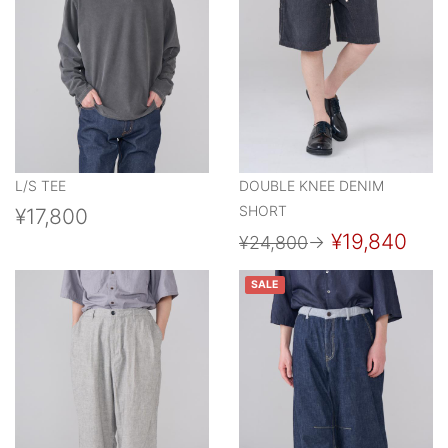
L/S TEE
DOUBLE KNEE DENIM
SHORT
¥17,800
¥19,840
¥24,800
→
SALE