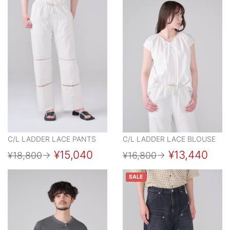
C/L LADDER LACE PANTS
C/L LADDER LACE BLOUSE
¥15,040
¥13,440
¥18,800
→
¥16,800
→
SALE