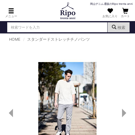
岡山デニム通販のRipo trenta anni
メニュー
お気に入り
カート
検索
HOME
スタンダードストレッチチノパンツ
ログイン
新規会員登録
（
）
MENS : メンズ
DENIM : デニム
PANTS : パンツ
TOPS : トップス
T-SHIRT : Tシャツ
KNIT : ニット
SHIRT : シャツ