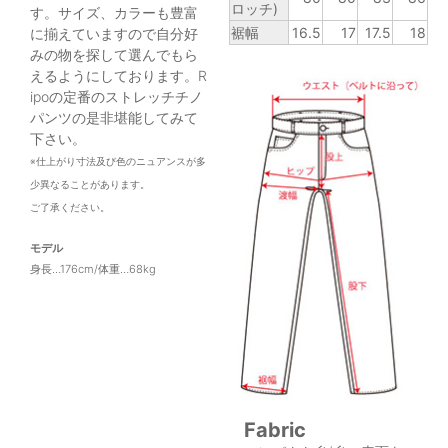
ロッチ)
す。サイズ、カラーも豊富
裾幅
16.5
17
17.5
18
に揃えていますので自分好
みの物を探して選んでもら
えるようにしております。R
ipoの定番のストレッチチノ
パンツの是非堪能してみて
下さい。
※仕上がり寸法及び色のニュアンスが多
少異なることがあります。
ご了承ください。
モデル
身長…176cm/体重…68kg
Fabric