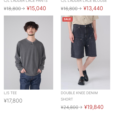
C/L LADDER LACE PANTS
C/L LADDER LACE BLOUSE
¥15,040
¥13,440
¥18,800
→
¥16,800
→
SALE
L/S TEE
DOUBLE KNEE DENIM
SHORT
¥17,800
¥19,840
¥24,800
→