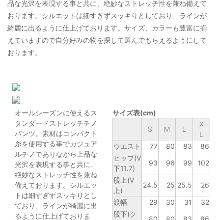
品な光沢を表現する事と共に、絶妙なストレッチ性を兼ね備えて
おります。シルエットは細すぎずスッキりとしており、ラインが
綺麗に出るように仕上げております。サイズ、カラーも豊富に揃
えていますので自分好みの物を探して選んでもらえるようにして
おります。
オールシーズンに使えるス
サイズ表(cm)
タンダードストレッチチノ
X
S
M
L
パンツ。素材はコンパクト
L
糸を使用する事でカジュア
ウエスト
77
80
83
86
ルチノでありながら上品な
ヒップ(V
93
96
99
102
光沢を表現する事と共に、
下11.7)
絶妙なストレッチ性を兼ね
股上(V
備えております。シルエッ
24.5
25
25.5
26
上)
トは細すぎずスッキりとし
渡幅
29
30
31
32
ており、ラインが綺麗に出
股下(ク
るように仕上げておりま
80
80
83
86