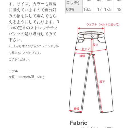
ロッチ)
す。サイズ、カラーも豊富
裾幅
16.5
17
17.5
18
に揃えていますので自分好
みの物を探して選んでもら
えるようにしております。R
ipoの定番のストレッチチノ
パンツの是非堪能してみて
下さい。
※仕上がり寸法及び色のニュアンスが多
少異なることがあります。
ご了承ください。
モデル
身長…176cm/体重…68kg
Fabric