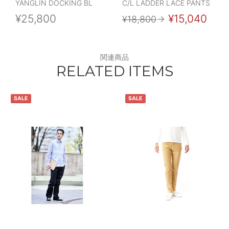
YANGLIN DOCKING BL
C/L LADDER LACE PANTS
¥25,800
¥15,040
¥18,800
→
関連商品
RELATED ITEMS
SALE
SALE