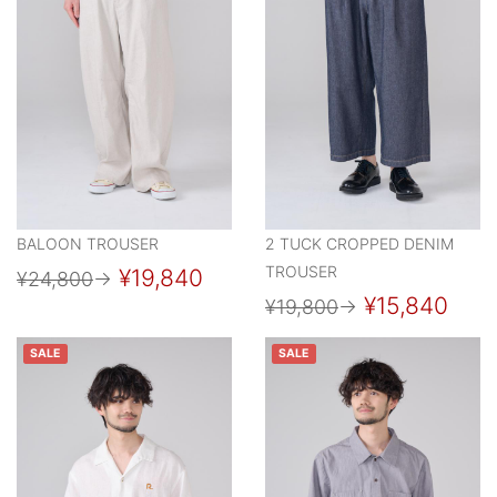
BALOON TROUSER
2 TUCK CROPPED DENIM
TROUSER
¥19,840
¥24,800
→
¥15,840
¥19,800
→
SALE
SALE