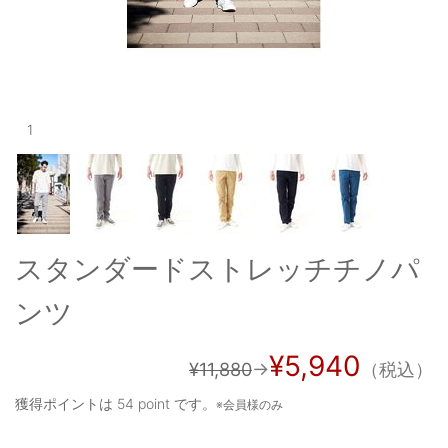
OUTERS : アウター
LADIES : レディース
DENIM : デニム
1
PANTS/SKIRT : パンツ・スカート
TOPS : トップス
OUTERS : アウター
OUTLET : アウトレット
スタンダードストレッチチノパ
MENS : メンズ
ンツ
LADIES : レディース
¥5,940
¥11,880
→
（税込）
新規会員登録
獲得ポイントは
54 point
です。
※会員様のみ
お買い物カゴ