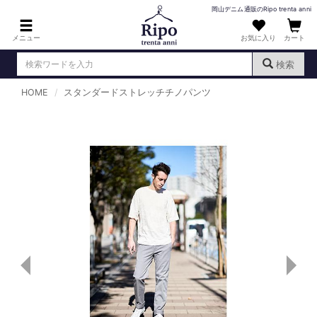
岡山デニム通販のRipo trenta anni
メニュー
お気に入り
カート
検索
HOME
スタンダードストレッチチノパンツ
ログイン
新規会員登録
（
）
MENS : メンズ
DENIM : デニム
PANTS : パンツ
TOPS : トップス
T-SHIRT : Tシャツ
KNIT : ニット
SHIRT : シャツ