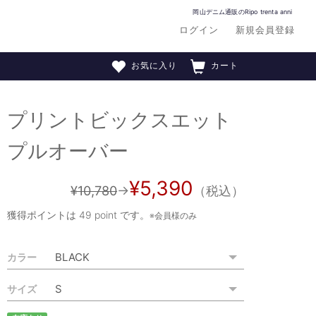
岡山デニム通販のRipo trenta anni
ログイン
新規会員登録
お気に入り
カート
プリントビックスエット
プルオーバー
¥5,390
¥10,780
→
（税込）
獲得ポイントは
49 point
です。
※会員様のみ
カラー
サイズ