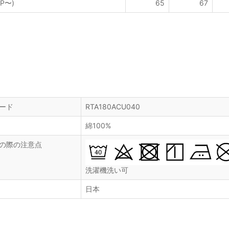
P〜)
65
67
ード
RTA180ACU040
綿100%
の際の注意点
洗濯機洗い可
日本