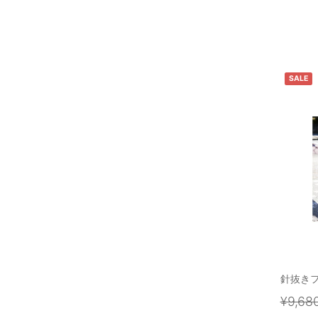
SALE
針抜き
¥9,68