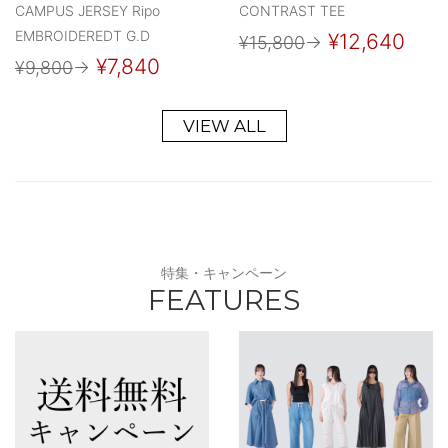
CAMPUS JERSEY Ripo
CONTRAST TEE
EMBROIDEREDT G.D
¥12,640
¥15,800
→
¥7,840
¥9,800
→
VIEW ALL
特集・キャンペーン
FEATURES