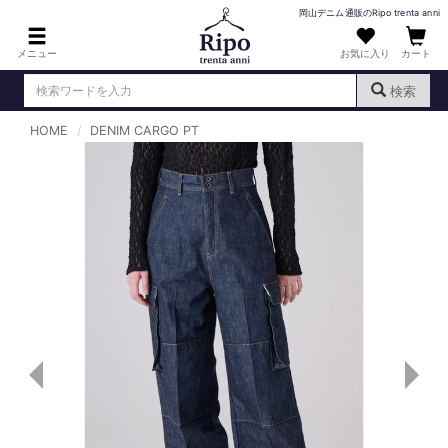
岡山デニム通販のRipo trenta anni
メニュー
お気に入り
カート
検索
HOME
DENIM CARGO PT
ログイン
新規会員登録
（
）
MENS : メンズ
DENIM : デニム
PANTS : パンツ
TOPS : トップス
T-SHIRT : Tシャツ
KNIT : ニット
SHIRT : シャツ