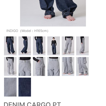
OUTERS : アウター
LADIES : レディース
DENIM : デニム
INDIGO（Model：H165cm）
PANTS/SKIRT : パンツ・スカート
TOPS : トップス
OUTERS : アウター
OUTLET : アウトレット
MENS : メンズ
LADIES : レディース
新規会員登録
お買い物カゴ
DENIM CARGO PT