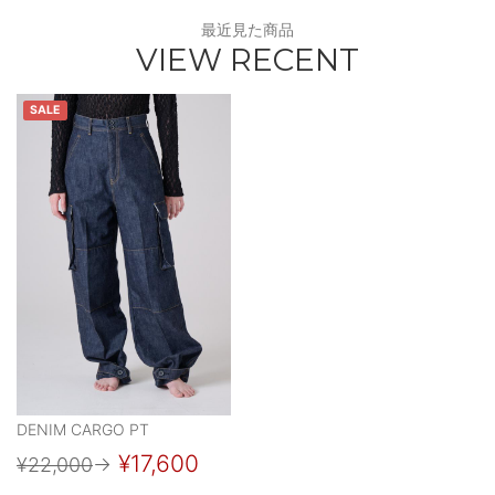
最近見た商品
VIEW RECENT
SALE
DENIM CARGO PT
¥17,600
¥22,000
→