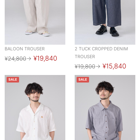
BALOON TROUSER
2 TUCK CROPPED DENIM
TROUSER
¥19,840
¥24,800
→
¥15,840
¥19,800
→
SALE
SALE