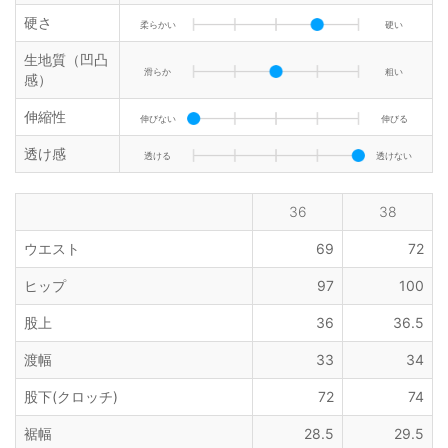
硬さ
柔らかい
硬い
生地質（凹凸
滑らか
粗い
感）
伸縮性
伸びない
伸びる
透け感
透ける
透けない
36
38
ウエスト
69
72
ヒップ
97
100
股上
36
36.5
渡幅
33
34
股下(クロッチ)
72
74
裾幅
28.5
29.5