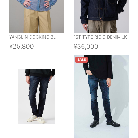
YANGLIN DOCKING BL
1ST TYPE RIGID DENIM JK
¥25,800
¥36,000
SALE