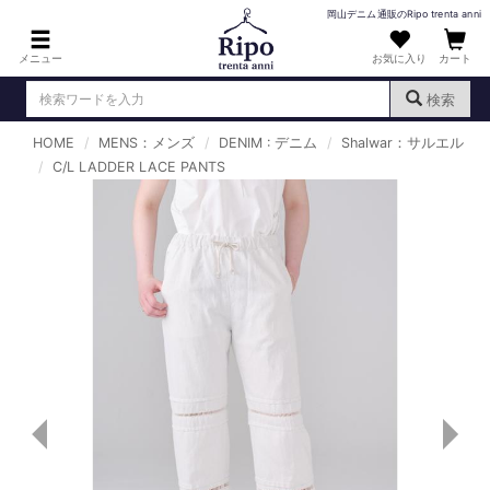
岡山デニム通販のRipo trenta anni
メニュー
お気に入り
カート
検索
HOME
MENS：メンズ
DENIM : デニム
Shalwar：サルエル
ログイン
新規会員登録
C/L LADDER LACE PANTS
（
）
MENS : メンズ
DENIM : デニム
PANTS : パンツ
TOPS : トップス
T-SHIRT : Tシャツ
KNIT : ニット
SHIRT : シャツ