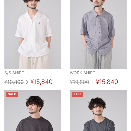
S/S SHIRT
WORK SHIRT
¥15,840
¥15,840
¥19,800
→
¥19,800
→
SALE
SALE