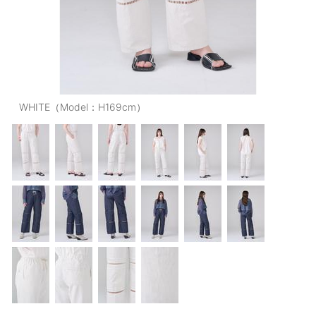
OUTERS : アウター
LADIES : レディース
DENIM : デニム
PANTS/SKIRT : パンツ・スカート
WHITE（Model：H169cm）
TOPS : トップス
OUTERS : アウター
OUTLET : アウトレット
MENS : メンズ
LADIES : レディース
新規会員登録
お買い物カゴ