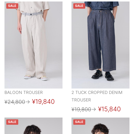
SALE
SALE
BALOON TROUSER
2 TUCK CROPPED DENIM
TROUSER
¥19,840
¥24,800
→
¥15,840
¥19,800
→
SALE
SALE