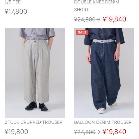
L/S TEE
DOUBLE KNEE DENIM
SHORT
¥17,800
¥19,840
¥24,800
→
SALE
2TUCK CROPPED TROUSER
BALLOON DENIM TROUSER
¥19,800
¥19,840
¥24,800
→