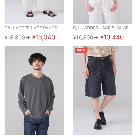
C/L LADDER LACE PANTS
C/L LADDER LACE BLOUSE
¥15,040
¥13,440
¥18,800
→
¥16,800
→
SALE