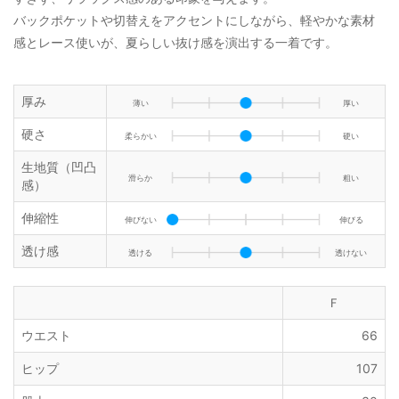
バックポケットや切替えをアクセントにしながら、軽やかな素材
感とレース使いが、夏らしい抜け感を演出する一着です。
厚み
薄い
厚い
硬さ
柔らかい
硬い
生地質（凹凸
滑らか
粗い
感）
伸縮性
伸びない
伸びる
透け感
透ける
透けない
Ｆ
ウエスト
66
ヒップ
107