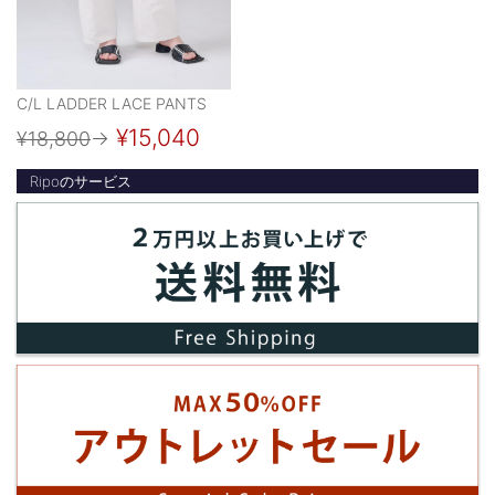
C/L LADDER LACE PANTS
¥15,040
¥18,800
→
Ripoのサービス