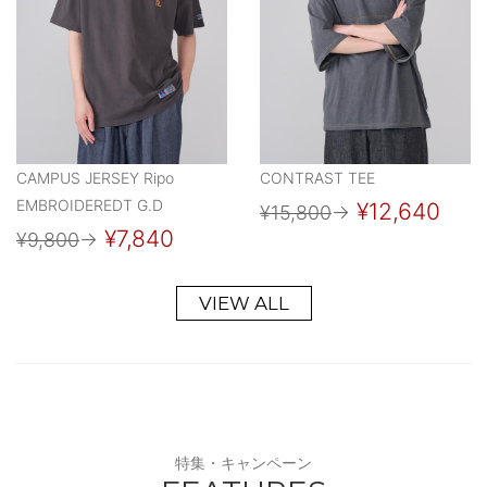
CAMPUS JERSEY Ripo
CONTRAST TEE
EMBROIDEREDT G.D
¥12,640
¥15,800
→
¥7,840
¥9,800
→
VIEW ALL
特集・キャンペーン