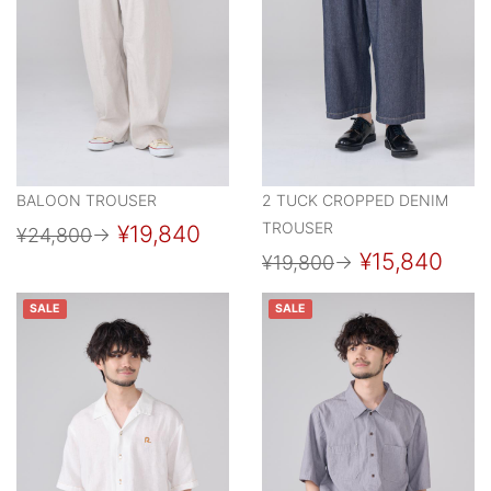
BALOON TROUSER
2 TUCK CROPPED DENIM
TROUSER
¥19,840
¥24,800
→
¥15,840
¥19,800
→
SALE
SALE