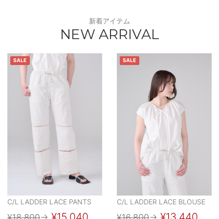
新着アイテム
NEW ARRIVAL
SALE
SALE
C/L LADDER LACE PANTS
C/L LADDER LACE BLOUSE
¥15,040
¥13,440
¥18,800
→
¥16,800
→