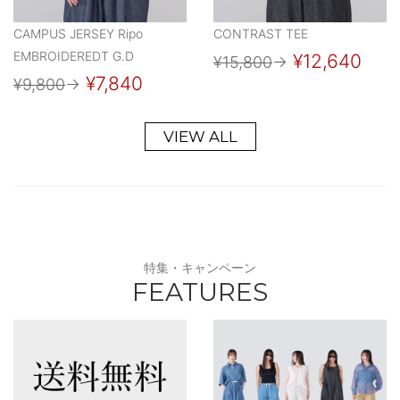
CAMPUS JERSEY Ripo
CONTRAST TEE
EMBROIDEREDT G.D
¥12,640
¥15,800
→
¥7,840
¥9,800
→
VIEW ALL
特集・キャンペーン
FEATURES