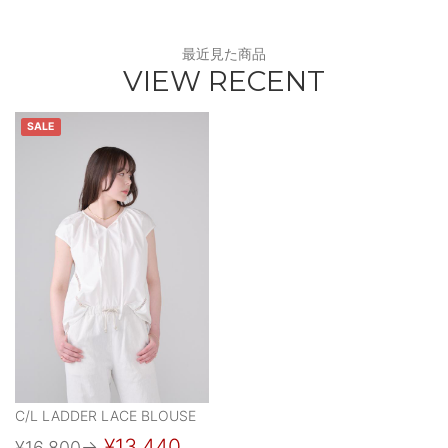
最近見た商品
VIEW RECENT
SALE
C/L LADDER LACE BLOUSE
¥13,440
¥16,800
→