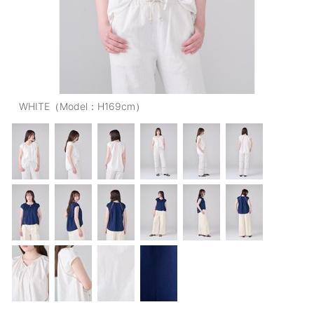
OUTERS : アウター
LADIES : レディース
DENIM : デニム
PANTS/SKIRT : パンツ・スカート
WHITE（Model：H169cm）
TOPS : トップス
OUTERS : アウター
OUTLET : アウトレット
MENS : メンズ
LADIES : レディース
新規会員登録
お買い物カゴ