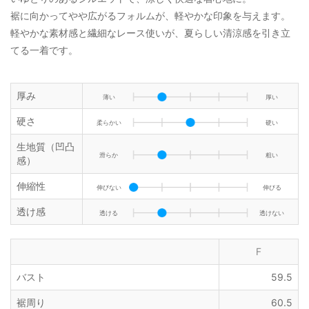
裾に向かってやや広がるフォルムが、軽やかな印象を与えます。
軽やかな素材感と繊細なレース使いが、夏らしい清涼感を引き立
てる一着です。
厚み
薄い
厚い
硬さ
柔らかい
硬い
生地質（凹凸
滑らか
粗い
感）
伸縮性
伸びない
伸びる
透け感
透ける
透けない
F
バスト
59.5
裾周り
60.5