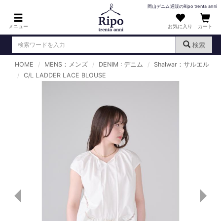
岡山デニム通販のRipo trenta anni
メニュー
お気に入り
カート
検索
HOME
MENS：メンズ
DENIM : デニム
Shalwar：サルエル
ログイン
新規会員登録
C/L LADDER LACE BLOUSE
（
）
MENS : メンズ
DENIM : デニム
PANTS : パンツ
TOPS : トップス
T-SHIRT : Tシャツ
KNIT : ニット
SHIRT : シャツ