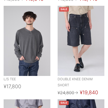
SALE
L/S TEE
DOUBLE KNEE DENIM
SHORT
¥17,800
¥19,840
¥24,800
→
SALE