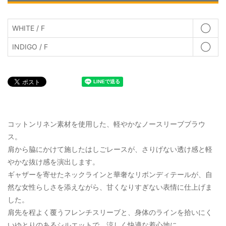
WHITE / F
◯
INDIGO / F
◯
コットンリネン素材を使用した、軽やかなノースリーブブラウ
ス。
肩から脇にかけて施したはしごレースが、さりげない透け感と軽
やかな抜け感を演出します。
ギャザーを寄せたネックラインと華奢なリボンディテールが、自
然な女性らしさを添えながら、甘くなりすぎない表情に仕上げま
した。
肩先を程よく覆うフレンチスリーブと、身体のラインを拾いにく
いゆとりのあるシルエットで、涼しく快適な着心地に。