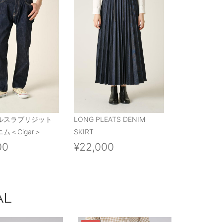
ルスラブリジット
LONG PLEATS DENIM
ム＜Cigar＞
SKIRT
00
¥22,000
AL