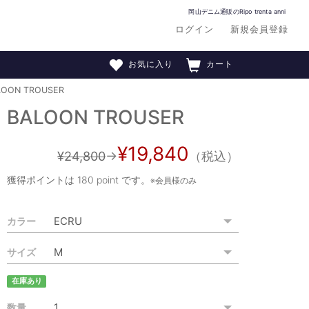
岡山デニム通販のRipo trenta anni
ログイン
新規会員登録
お気に入り
カート
LOON TROUSER
BALOON TROUSER
¥19,840
¥24,800
→
（税込）
獲得ポイントは
180 point
です。
※会員様のみ
カラー
サイズ
在庫あり
数量