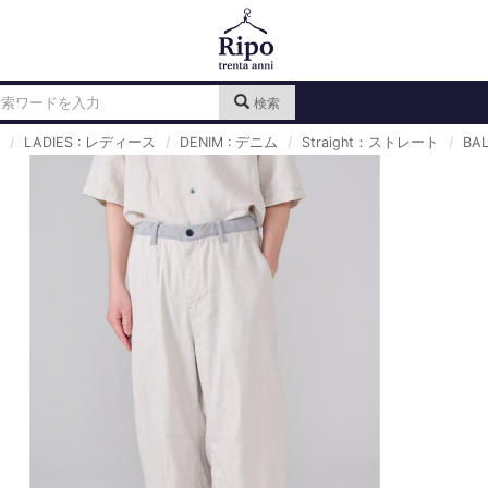
検索
LADIES : レディース
DENIM : デニム
Straight：ストレート
BA