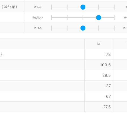
（凹凸感）
滑らか
伸びない
伸
透ける
透
M
ト
78
109.5
29.5
37
67
27.5