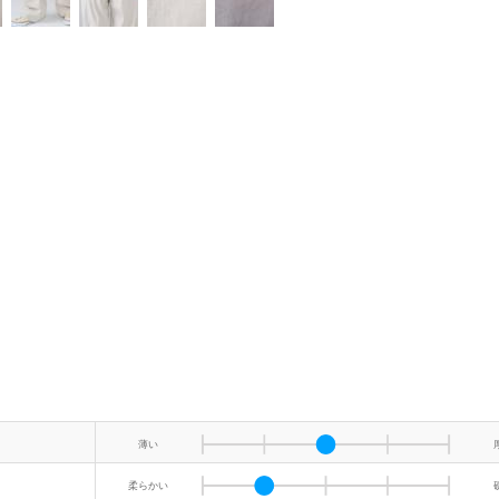
薄い
柔らかい