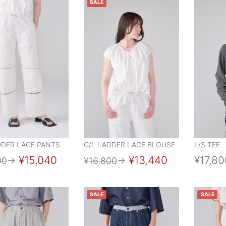
SALE
DDER LACE PANTS
C/L LADDER LACE BLOUSE
L/S TEE
¥15,040
¥13,440
¥17,80
00
→
¥16,800
→
SALE
SALE