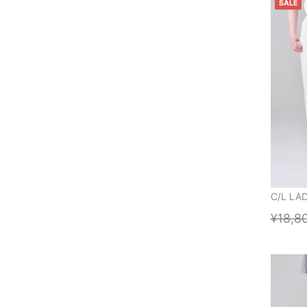
SALE
C/L LA
¥18,8