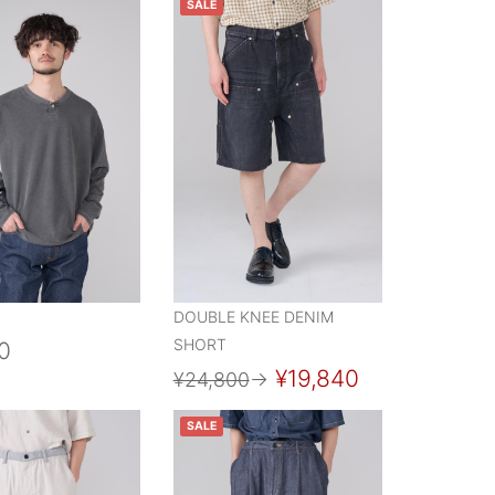
SALE
DOUBLE KNEE DENIM
SHORT
0
¥19,840
¥24,800
→
SALE