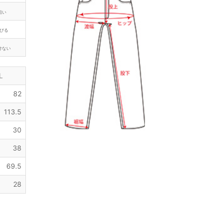
粗い
びる
けない
L
82
113.5
30
38
69.5
28