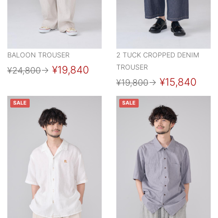
BALOON TROUSER
2 TUCK CROPPED DENIM
TROUSER
¥19,840
¥24,800
→
¥15,840
¥19,800
→
SALE
SALE