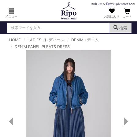
岡山デニム通販のRipo trenta anni
メニュー
お気に入り
カート
検索
HOME
LADIES : レディース
DENIM : デニム
ログイン
新規会員登録
DENIM PANEL PLEATS DRESS
（
）
MENS : メンズ
DENIM : デニム
PANTS : パンツ
TOPS : トップス
T-SHIRT : Tシャツ
KNIT : ニット
SHIRT : シャツ