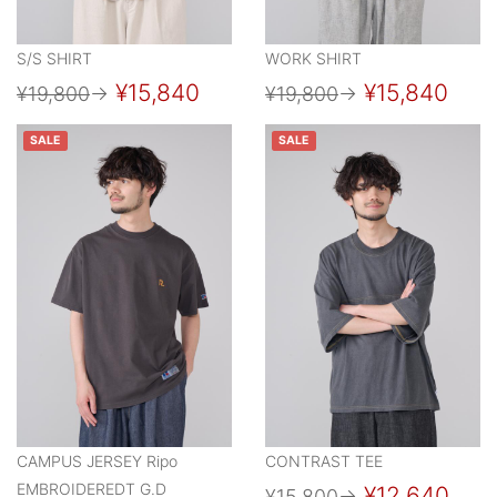
S/S SHIRT
WORK SHIRT
¥15,840
¥15,840
¥19,800
→
¥19,800
→
SALE
SALE
CAMPUS JERSEY Ripo
CONTRAST TEE
EMBROIDEREDT G.D
¥12,640
¥15,800
→