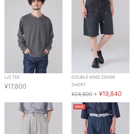
L/S TEE
DOUBLE KNEE DENIM
SHORT
¥17,800
¥19,840
¥24,800
→
SALE