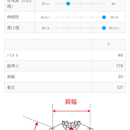
生地質（凹凸
滑らか
粗い
感）
伸縮性
伸びない
伸びる
透け感
透ける
透けない
F
バスト
46
裾周り
179
肩幅
30
着丈
121