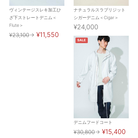
ヴィンテージスレキ加工ひ
ナチュラルスラブリジット
ざ下ストレートデニム＜
シガーデニム＜Cigar＞
Flute＞
¥24,000
¥11,550
¥23,100
→
SALE
デニムフードコート
¥15,400
¥30,800
→