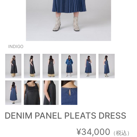
OUTERS : アウター
LADIES : レディース
DENIM : デニム
PANTS/SKIRT : パンツ・スカート
INDIGO
TOPS : トップス
OUTERS : アウター
OUTLET : アウトレット
MENS : メンズ
LADIES : レディース
DENIM PANEL PLEATS DRESS
新規会員登録
お買い物カゴ
¥34,000
（税込）