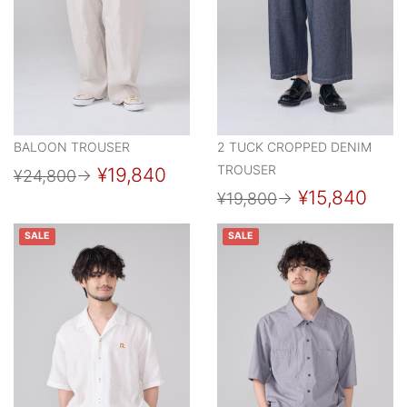
BALOON TROUSER
2 TUCK CROPPED DENIM
TROUSER
¥19,840
¥24,800
→
¥15,840
¥19,800
→
SALE
SALE