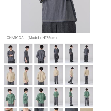
OUTERS : アウター
LADIES : レディース
DENIM : デニム
PANTS/SKIRT : パンツ・スカート
CHARCOAL（Model：H175cm）
TOPS : トップス
OUTERS : アウター
OUTLET : アウトレット
MENS : メンズ
LADIES : レディース
新規会員登録
お買い物カゴ