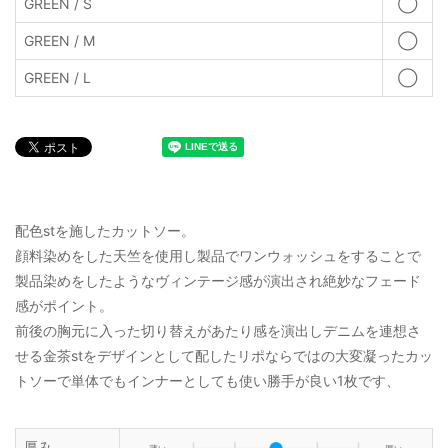
GREEN / S
◯
GREEN / M
◯
GREEN / L
◯
配色stを施したカットソー。
顔料染めをした天竺を使用し製品でワンウォッシュをすることで
製品染めをしたようなヴィンテージ感が演出され絶妙なフェード
感がポイント。
前後の胸元に入った切り替えがあたり感を演出しデニムを連想さ
せる金茶stをデザインとして配したリポならではの大変凝ったカッ
トソーで単体でもインナーとしても使い勝手が良い1枚です、
厚み