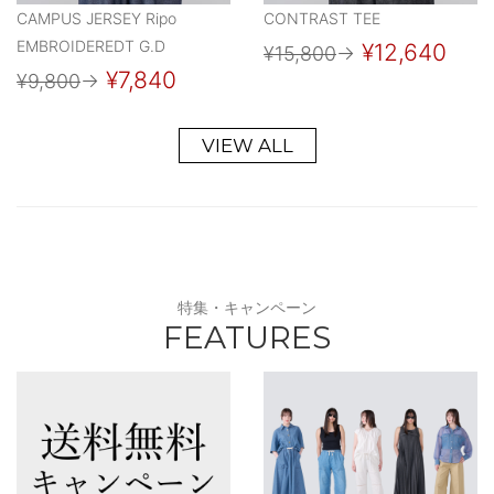
CAMPUS JERSEY Ripo
CONTRAST TEE
EMBROIDEREDT G.D
¥12,640
¥15,800
→
¥7,840
¥9,800
→
VIEW ALL
特集・キャンペーン
FEATURES