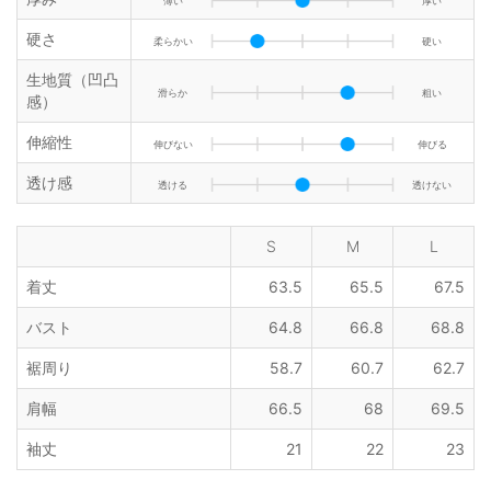
薄い
厚い
硬さ
柔らかい
硬い
生地質（凹凸
滑らか
粗い
感）
伸縮性
伸びない
伸びる
透け感
透ける
透けない
S
M
L
着丈
63.5
65.5
67.5
バスト
64.8
66.8
68.8
裾周り
58.7
60.7
62.7
肩幅
66.5
68
69.5
袖丈
21
22
23