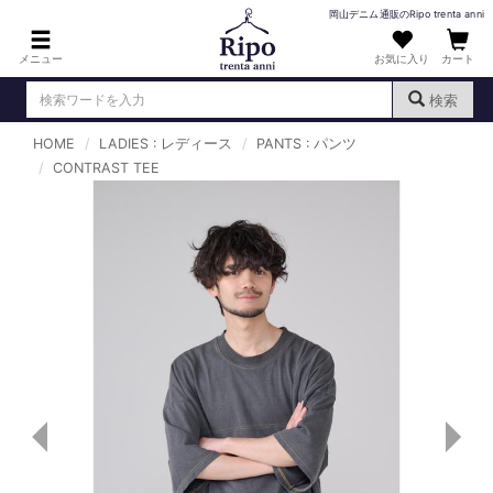
岡山デニム通販のRipo trenta anni
メニュー
お気に入り
カート
検索
HOME
LADIES : レディース
PANTS : パンツ
ログイン
新規会員登録
CONTRAST TEE
（
）
MENS : メンズ
DENIM : デニム
PANTS : パンツ
TOPS : トップス
T-SHIRT : Tシャツ
KNIT : ニット
SHIRT : シャツ