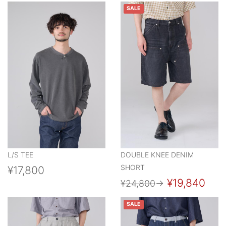
SALE
L/S TEE
DOUBLE KNEE DENIM
SHORT
¥17,800
¥19,840
¥24,800
→
SALE