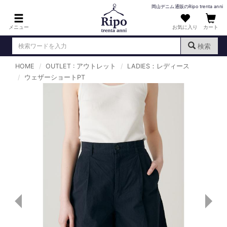
岡山デニム通販のRipo trenta anni
メニュー
お気に入り
カート
検索
HOME
OUTLET : アウトレット
LADIES：レディース
ログイン
新規会員登録
ウェザーショートPT
（
）
MENS : メンズ
DENIM : デニム
PANTS : パンツ
TOPS : トップス
T-SHIRT : Tシャツ
KNIT : ニット
SHIRT : シャツ