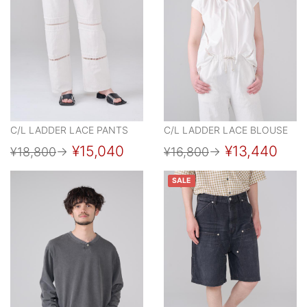
C/L LADDER LACE PANTS
C/L LADDER LACE BLOUSE
¥15,040
¥13,440
¥18,800
→
¥16,800
→
SALE