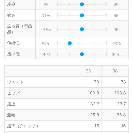
厚み
薄い
厚い
硬さ
柔らかい
硬い
生地質（凹凸
滑らか
粗い
感）
伸縮性
伸びない
伸びる
透け感
透ける
透けない
36
38
ウエスト
70
73
ヒップ
100.8
103.8
股上
33.2
33.7
渡幅
35.8
36.8
股下（クロッチ）
15
16