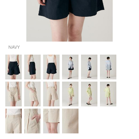
OUTERS : アウター
LADIES : レディース
DENIM : デニム
PANTS/SKIRT : パンツ・スカート
NAVY
TOPS : トップス
OUTERS : アウター
OUTLET : アウトレット
MENS : メンズ
LADIES : レディース
新規会員登録
お買い物カゴ