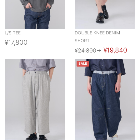
L/S TEE
DOUBLE KNEE DENIM
SHORT
¥17,800
¥19,840
¥24,800
→
SALE