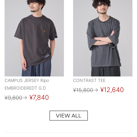
CAMPUS JERSEY Ripo
CONTRAST TEE
EMBROIDEREDT G.D
¥12,640
¥15,800
→
¥7,840
¥9,800
→
VIEW ALL