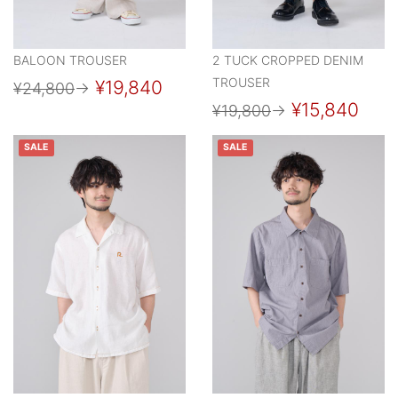
BALOON TROUSER
2 TUCK CROPPED DENIM
TROUSER
¥19,840
¥24,800
→
¥15,840
¥19,800
→
SALE
SALE