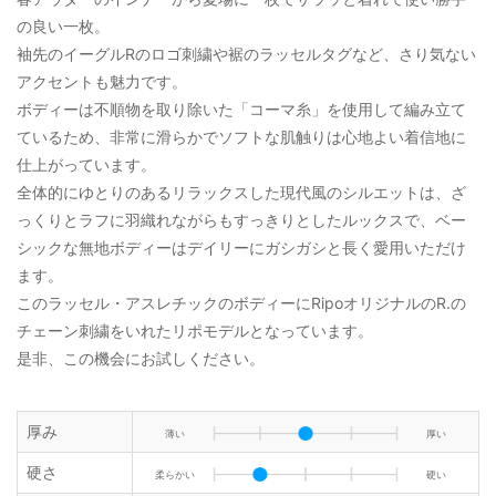
の良い一枚。
袖先のイーグルRのロゴ刺繍や裾のラッセルタグなど、さり気ない
アクセントも魅力です。
ボディーは不順物を取り除いた「コーマ糸」を使用して編み立て
ているため、非常に滑らかでソフトな肌触りは心地よい着信地に
仕上がっています。
全体的にゆとりのあるリラックスした現代風のシルエットは、ざ
っくりとラフに羽織れながらもすっきりとしたルックスで、ベー
シックな無地ボディーはデイリーにガシガシと長く愛用いただけ
ます。
このラッセル・アスレチックのボディーにRipoオリジナルのR.の
チェーン刺繍をいれたリポモデルとなっています。
是非、この機会にお試しください。
厚み
薄い
厚い
硬さ
柔らかい
硬い