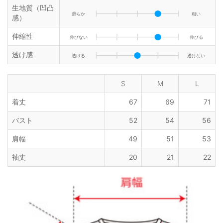
生地質（凹凸
滑らか
粗い
感）
伸縮性
伸びない
伸びる
透け感
透ける
透けない
S
M
L
着丈
67
69
71
バスト
52
54
56
肩幅
49
51
53
袖丈
20
21
22