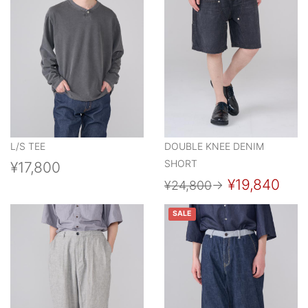
L/S TEE
DOUBLE KNEE DENIM
SHORT
¥17,800
¥19,840
¥24,800
→
SALE