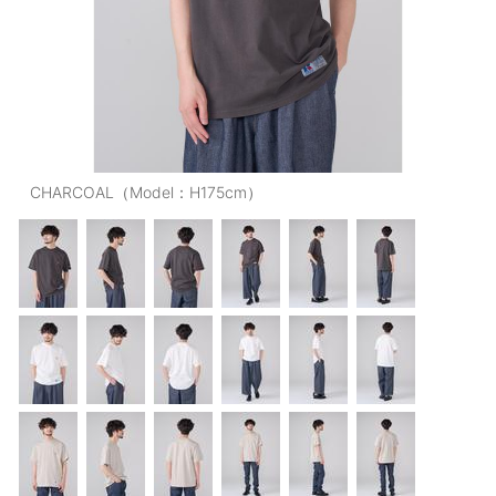
OUTERS : アウター
LADIES : レディース
DENIM : デニム
PANTS/SKIRT : パンツ・スカート
TOPS : トップス
CHARCOAL（Model：H175cm）
OUTERS : アウター
OUTLET : アウトレット
MENS : メンズ
LADIES : レディース
新規会員登録
お買い物カゴ