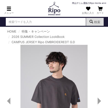
岡山デニム通販のRipo trenta anni
メニュー
お気に入り
カート
検索
HOME
特集・キャンペーン
ログイン
新規会員登録
2026 SUMMER Collection LookBook
（
）
CAMPUS JERSEY Ripo EMBROIDEREDT G.D
MENS : メンズ
DENIM : デニム
PANTS : パンツ
TOPS : トップス
T-SHIRT : Tシャツ
KNIT : ニット
SHIRT : シャツ