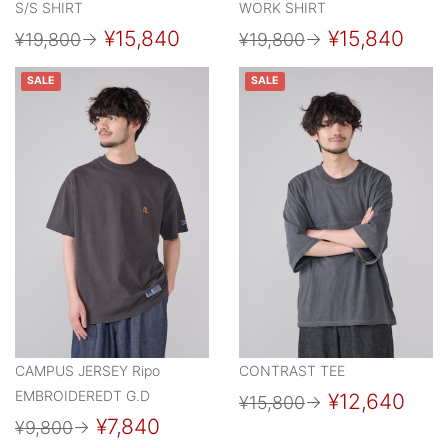
S/S SHIRT
WORK SHIRT
¥15,840
¥15,840
¥19,800
→
¥19,800
→
SALE
SALE
CAMPUS JERSEY Ripo
CONTRAST TEE
EMBROIDEREDT G.D
¥12,640
¥15,800
→
¥7,840
¥9,800
→