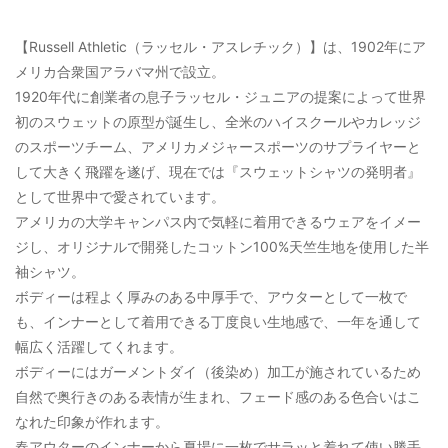
【Russell Athletic（ラッセル・アスレチック）】は、1902年にア
メリカ合衆国アラバマ州で設立。
1920年代に創業者の息子ラッセル・ジュニアの提案によって世界
初のスウェットの原型が誕生し、全米のハイスクールやカレッジ
のスポーツチーム、アメリカメジャースポーツのサプライヤーと
して大きく飛躍を遂げ、現在では『スウェットシャツの発明者』
として世界中で愛されています。
アメリカの大学キャンパス内で気軽に着用できるウェアをイメー
ジし、オリジナルで開発したコットン100%天竺生地を使用した半
袖シャツ。
ボディーは程よく厚みのある中厚手で、アウターとして一枚で
も、インナーとして着用できる丁度良い生地感で、一年を通して
幅広く活躍してくれます。
ボディーにはガーメントダイ（後染め）加工が施されているため
自然で奥行きのある表情が生まれ、フェード感のある色合いはこ
なれた印象が作れます。
春アウターのインナーから夏場に一枚でサラッと着れて使い勝手