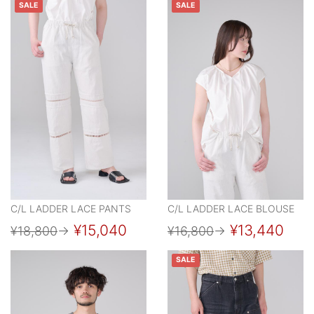
SALE
SALE
C/L LADDER LACE PANTS
C/L LADDER LACE BLOUSE
¥15,040
¥13,440
¥18,800
→
¥16,800
→
SALE