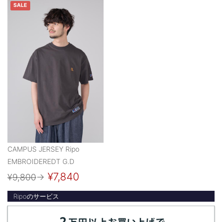
SALE
CAMPUS JERSEY Ripo
EMBROIDEREDT G.D
¥7,840
¥9,800
→
Ripoのサービス