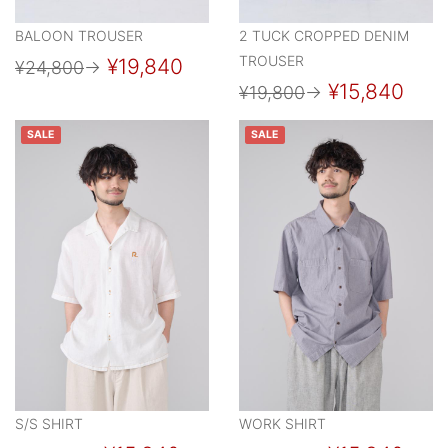
BALOON TROUSER
2 TUCK CROPPED DENIM
TROUSER
¥19,840
¥24,800
→
¥15,840
¥19,800
→
SALE
SALE
S/S SHIRT
WORK SHIRT