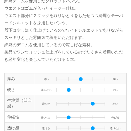
綿麻デニムを使用したクロップドパンツ。
ウエストはゴムが入ったイージー仕様。
ウエスト部分に２タックを取りゆとりをもたせつつ綺麗なテーパ
ードシルエットを採用したパンツ。
股下は少し短く仕上げているのでワイドシルエットでありながら
スッキリとした雰囲気で着用いただけます。
綿麻のデニムを使用しているので涼しげな素材。
製品でワンウォッシュ仕上げをしているのでたくさん着用いただ
き経年変化も楽しんでいただける１本。
厚み
薄い
厚い
硬さ
柔らかい
硬い
生地質（凹凸
滑らか
粗い
感）
伸縮性
伸びない
伸びる
透け感
透ける
透けない