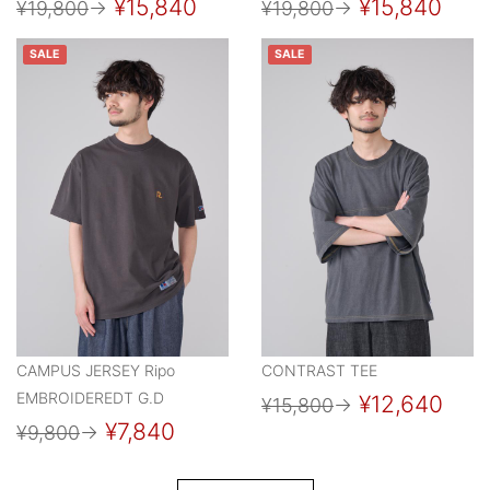
¥15,840
¥15,840
¥19,800
→
¥19,800
→
SALE
SALE
CAMPUS JERSEY Ripo
CONTRAST TEE
EMBROIDEREDT G.D
¥12,640
¥15,800
→
¥7,840
¥9,800
→