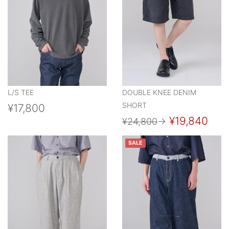
L/S TEE
DOUBLE KNEE DENIM
SHORT
¥17,800
¥19,840
¥24,800
→
SALE