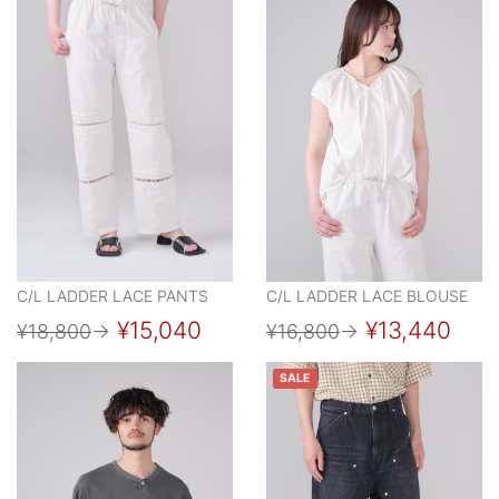
C/L LADDER LACE PANTS
C/L LADDER LACE BLOUSE
¥15,040
¥13,440
¥18,800
→
¥16,800
→
SALE