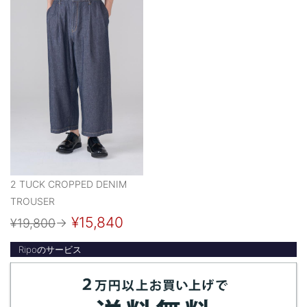
2 TUCK CROPPED DENIM
TROUSER
¥15,840
¥19,800
→
Ripoのサービス