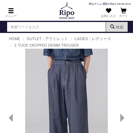
岡山デニム通販のRipo trenta anni
メニュー
お気に入り
カート
検索
HOME
OUTLET : アウトレット
LADIES：レディース
ログイン
新規会員登録
2 TUCK CROPPED DENIM TROUSER
（
）
MENS : メンズ
DENIM : デニム
PANTS : パンツ
TOPS : トップス
T-SHIRT : Tシャツ
KNIT : ニット
SHIRT : シャツ