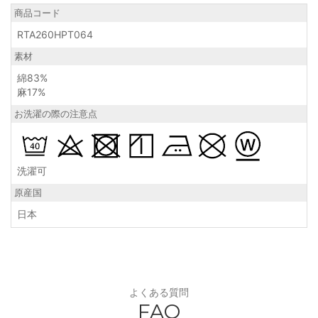
商品コード
RTA260HPT064
素材
綿83%
麻17%
お洗濯の際の注意点
洗濯可
原産国
日本
よくある質問
FAQ