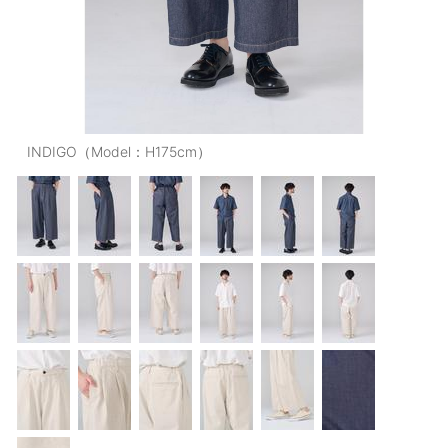
OUTERS : アウター
LADIES : レディース
DENIM : デニム
PANTS/SKIRT : パンツ・スカート
INDIGO（Model：H175cm）
TOPS : トップス
OUTERS : アウター
OUTLET : アウトレット
MENS : メンズ
LADIES : レディース
新規会員登録
お買い物カゴ