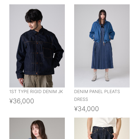
1ST TYPE RIGID DENIM JK
DENIM PANEL PLEATS
DRESS
¥36,000
¥34,000