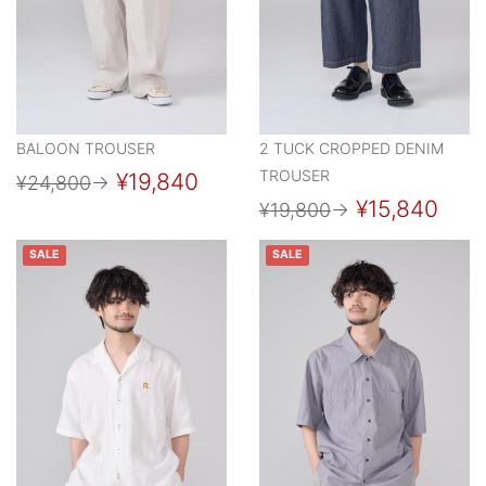
BALOON TROUSER
2 TUCK CROPPED DENIM
TROUSER
¥19,840
¥24,800
→
¥15,840
¥19,800
→
SALE
SALE