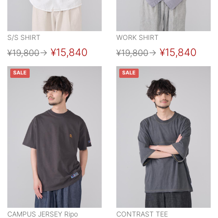
S/S SHIRT
WORK SHIRT
¥15,840
¥15,840
¥19,800
→
¥19,800
→
SALE
SALE
CAMPUS JERSEY Ripo
CONTRAST TEE