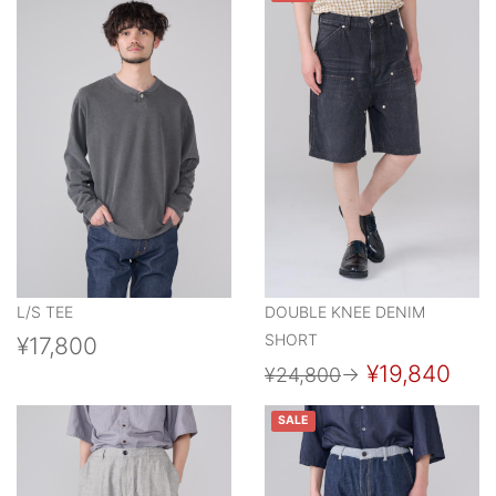
L/S TEE
DOUBLE KNEE DENIM
SHORT
¥17,800
¥19,840
¥24,800
→
SALE