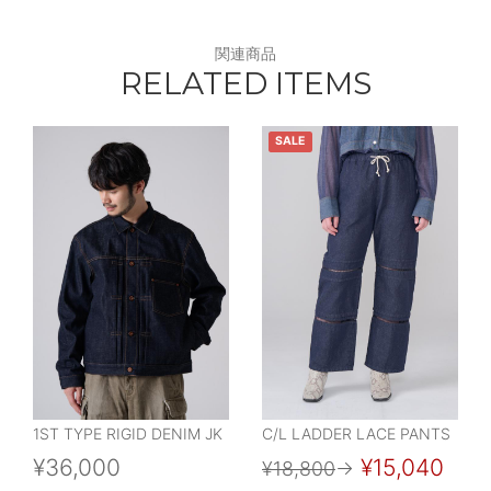
関連商品
RELATED ITEMS
SALE
1ST TYPE RIGID DENIM JK
C/L LADDER LACE PANTS
¥36,000
¥15,040
¥18,800
→