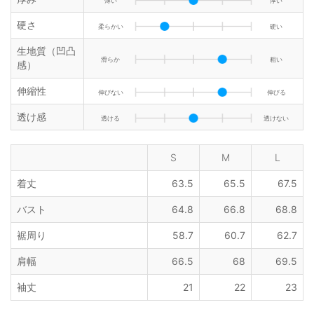
薄い
厚い
硬さ
柔らかい
硬い
生地質（凹凸
滑らか
粗い
感）
伸縮性
伸びない
伸びる
透け感
透ける
透けない
S
M
L
着丈
63.5
65.5
67.5
バスト
64.8
66.8
68.8
裾周り
58.7
60.7
62.7
肩幅
66.5
68
69.5
袖丈
21
22
23