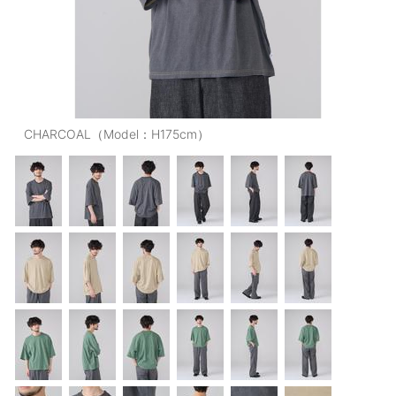
OUTERS : アウター
LADIES : レディース
DENIM : デニム
PANTS/SKIRT : パンツ・スカート
CHARCOAL（Model：H175cm）
TOPS : トップス
OUTERS : アウター
OUTLET : アウトレット
MENS : メンズ
LADIES : レディース
新規会員登録
お買い物カゴ