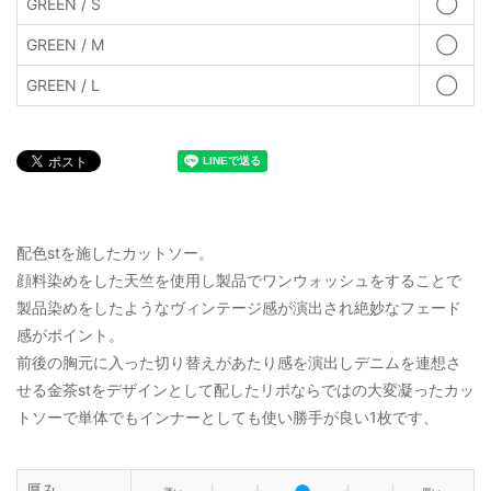
GREEN / S
◯
GREEN / M
◯
GREEN / L
◯
配色stを施したカットソー。
顔料染めをした天竺を使用し製品でワンウォッシュをすることで
製品染めをしたようなヴィンテージ感が演出され絶妙なフェード
感がポイント。
前後の胸元に入った切り替えがあたり感を演出しデニムを連想さ
せる金茶stをデザインとして配したリポならではの大変凝ったカッ
トソーで単体でもインナーとしても使い勝手が良い1枚です、
厚み