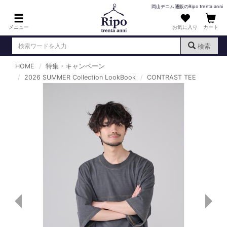
岡山デニム通販のRipo trenta anni
メニュー
お気に入り
カート
検索
HOME
特集・キャンペーン
ログイン
新規会員登録
2026 SUMMER Collection LookBook
（
）
CONTRAST TEE
MENS : メンズ
DENIM : デニム
PANTS : パンツ
TOPS : トップス
T-SHIRT : Tシャツ
KNIT : ニット
SHIRT : シャツ