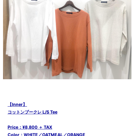
【Inner】
コットンブークレ L/S Tee
Price：¥8,800 ＋ TAX
Color：WHITE／OATMEAL／ORANGE