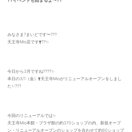
??イベントも始まるよ〜??
OUTERS : アウター
LADIES : レディース
DENIM : デニム
みなさま?まいどです〜???
PANTS/SKIRT : パンツ・スカート
天王寺Mio店です❣️??✨
TOPS : トップス
OUTERS : アウター
今日から3月ですね????✨
OUTLET : アウトレット
本日の3/1（金）❣️天王寺Mioがリニューアルオープンをしまし
MENS : メンズ
た✨???
LADIES : レディース
新規会員登録
今回のリニューアルでは✨
天王寺Mio本館・プラザ館の約370ショップの内、新規オープ
お買い物カゴ
ン・リニューアルオープンのショップを合わせて約60ショップ