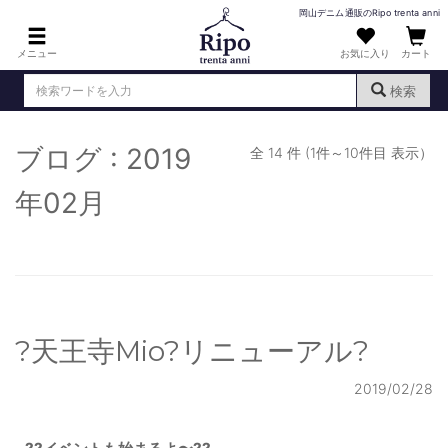
岡山デニム通販のRipo trenta anni
メニュー
お気に入り
カート
検索
ブログ : 2019
ログイン
新規会員登録
全 14 件 (1件～10件目 表示）
（
）
MENS : メンズ
年02月
DENIM : デニム
PANTS : パンツ
TOPS : トップス
?天王寺Mio?リニューアル?
T-SHIRT : Tシャツ
KNIT : ニット
2019/02/28
SHIRT : シャツ