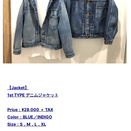
【Jacket】
1st TYPE デニムジャケット
Price：¥28,000 ＋ TAX
Color：BLUE／INDIGO
Size：S，M，L，XL