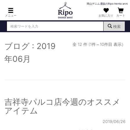
岡山デニム通販のRipo trenta anni
メニュー
お気に入り
カート
検索
ブログ : 2019
ログイン
新規会員登録
全 12 件 (1件～10件目 表示）
（
）
MENS : メンズ
年06月
DENIM : デニム
PANTS : パンツ
TOPS : トップス
吉祥寺パルコ店今週のオススメ
T-SHIRT : Tシャツ
アイテム
KNIT : ニット
2019/06/26
SHIRT : シャツ