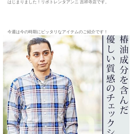
はじまりました！リポトレンタアンニ 吉祥寺店です。
OUTERS : アウター
LADIES : レディース
DENIM : デニム
今週は今の時期にピッタリなアイテムのご紹介です！
PANTS/SKIRT : パンツ・スカート
TOPS : トップス
OUTERS : アウター
OUTLET : アウトレット
MENS : メンズ
LADIES : レディース
新規会員登録
お買い物カゴ