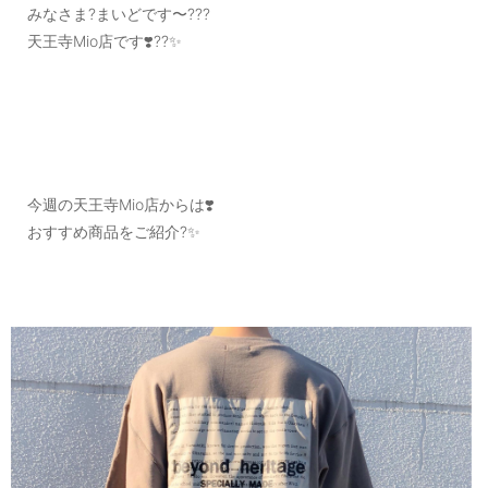
みなさま?まいどです〜???
天王寺Mio店です❣️??✨
今週の天王寺Mio店からは❣️
おすすめ商品をご紹介?✨