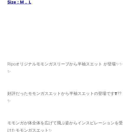
Size：M， L
Ripoオリジナルモモンガスリーブから半袖スエット が登場✨✨
✨
好評だったモモンガスエットから半袖スエットの登場です❣️??
✨
モモンガが体全体を広げて飛ぶ姿からインスピレーションを受
けたモモンガスエット✨