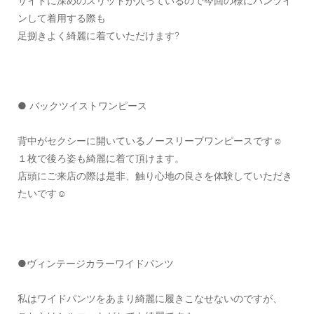
サイドに深めのスリットが入っているので今回の様にパンツイ
ンして着用する際も
足捌きよく綺麗に着ていただけます?
● バックツイストワンピース
背中がセクシーに開いているノースリーブワンピースです☺︎
１枚で後ろ姿も綺麗に着て頂けます。
店頭にご来店の際は是非、触り心地の良さを体験していただき
たいです☺️
●ヴィンテージカラーワイドパンツ
私はワイドパンツをあまり綺麗に履きこなせないのですが、