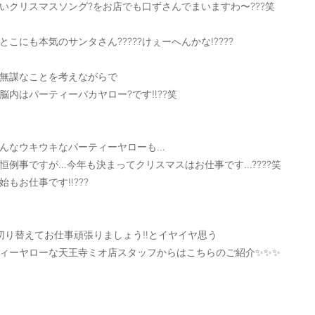
いクリスマスソング?をお店でも口ずさんでまいますわ〜???笑
とこにも本気のサンタさん?????けぇーへんかな⁉️???
無謀なことを考えながらで
脳内はパーティーバカヤロー?です‼️??笑
んなウキウキなパーティーヤローも…
恒例事ですが…今年も決まってクリスマスはお仕事です…????笑
始もお仕事です‼️???
️切り替えてお仕事頑張りましょう‼️とイヤイヤ思う
ィーヤローな天王寺ミオ店スタッフからはこちらのご紹介✨✨✨