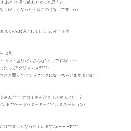
7年もあと1ヶ月で終わりか…と思うと…
なく寂しくなった今日この頃なうです…???
ま?いかがお過ごしでしょうか⁉️??❄️笑
12月‼️
もイベント盛りだくさんな1ヶ月ですね‼️??✨
たって‼️クリスマス‼️???✨
マスと聞くだけでワクワクになっちゃいますよね‼️???
ンタさん???トナカイさん??クリスマスツリー?
ゼント??ケーキ??ターキー??イルミネーション?
だけで楽しくなっちゃいますね〜〜〜❣️???