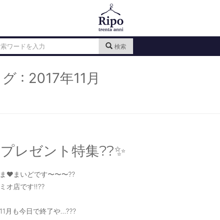
検索
グ : 2017年11月
?プレゼント特集??✨
ま❤️まいどです〜〜〜??
ミオ店です‼️??
11月も今日で終了や…???