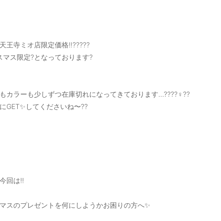
天王寺ミオ店限定価格‼️?????
スマス限定?となっております?
もカラーも少しずつ在庫切れになってきております…????‍♀️??
にGET✨してくださいね〜??
今回は‼️
マスのプレゼントを何にしようかお困りの方へ✨