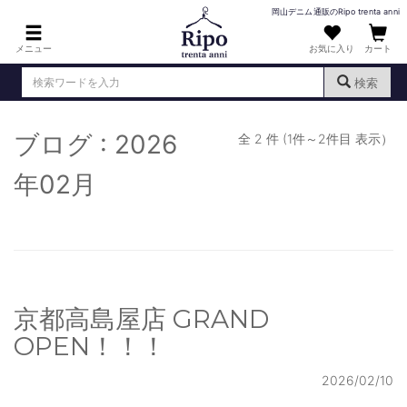
岡山デニム通販のRipo trenta anni
メニュー
お気に入り
カート
検索
ブログ : 2026
ログイン
新規会員登録
全 2 件 (1件～2件目 表示）
（
）
MENS : メンズ
年02月
DENIM : デニム
PANTS : パンツ
TOPS : トップス
京都高島屋店 GRAND
T-SHIRT : Tシャツ
OPEN！！！
KNIT : ニット
2026/02/10
SHIRT : シャツ