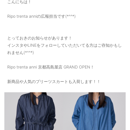
こんにちは！
OUTERS : アウター
Ripo trenta anniの広報担当です(*^^*)
LADIES : レディース
DENIM : デニム
とっておきのお知らせがあります！
PANTS/SKIRT : パンツ・スカート
インスタやLINEをフォローしていただいてる方はご存知かもし
TOPS : トップス
れません(*^^*)
OUTERS : アウター
Ripo trenta anni 京都高島屋店 GRAND OPEN！
OUTLET : アウトレット
新商品や人気のプリーツスカートも入荷します！！
MENS : メンズ
LADIES : レディース
新規会員登録
お買い物カゴ