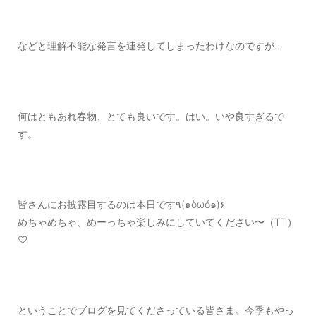
などと理解不能な発言を連発してしまったわけなのですが‥
何はともあれ春物、とても良いです。はい。いや良すぎるで
す。
皆さんにお披露目するのは本日です٩(๑òωó๑)۶
めちゃめちゃ、めーっちゃ楽しみにしていてください〜（TT）
♡
ということでブログを見てくださっている皆さま。今季もやっ