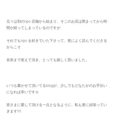
ご利用ガイド
特定商取引法に基づく表記
元々は別のripo 店舗から始まり、そこのお店は閉まってから時
ご利用規約
間が経ってしまっているのですが
お問い合わせ
それでもripo を好きでいた下さって、更によく読んでくださる
からこそ
名前まで覚えて頂き、とっても嬉しく思いました。
いつも書かせて頂いてるblogが、少しでもどなたかのお手伝い
になれば幸いです☺️
皆さまに愛して頂ける一点となるように、私も更に頑張ってい
きます‼️‼️