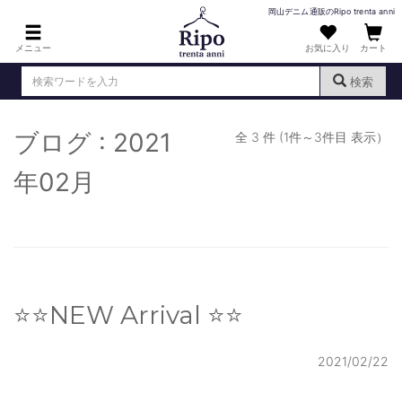
岡山デニム通販のRipo trenta anni
メニュー
お気に入り
カート
検索
ブログ : 2021
ログイン
新規会員登録
全 3 件 (1件～3件目 表示）
（
）
MENS : メンズ
年02月
DENIM : デニム
PANTS : パンツ
TOPS : トップス
⭐️⭐️NEW Arrival ⭐️⭐️
T-SHIRT : Tシャツ
KNIT : ニット
2021/02/22
SHIRT : シャツ