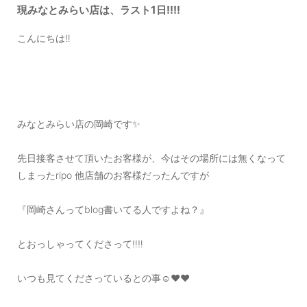
現みなとみらい店は、ラスト1日‼️‼️
OUTERS : アウター
こんにちは‼️
LADIES : レディース
DENIM : デニム
PANTS/SKIRT : パンツ・スカート
TOPS : トップス
みなとみらい店の岡崎です✨
OUTERS : アウター
先日接客させて頂いたお客様が、今はその場所には無くなって
OUTLET : アウトレット
しまったripo 他店舗のお客様だったんですが
MENS : メンズ
『岡崎さんってblog書いてる人ですよね？』
LADIES : レディース
とおっしゃってくださって‼️‼️
新規会員登録
いつも見てくださっているとの事☺️❤️❤️
お買い物カゴ