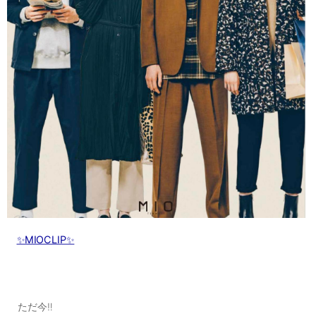
✨MIOCLIP✨
ただ今‼️