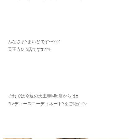
みなさま?まいどです〜???
天王寺Mio店です❣️??✨
それでは今週の天王寺Mio店からは❣️
?レディースコーディネート?をご紹介?✨