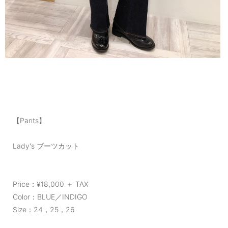
【Pants】
Lady's ブーツカット
Price：¥18,000 ＋ TAX
Color：BLUE／INDIGO
Size：24，25，26