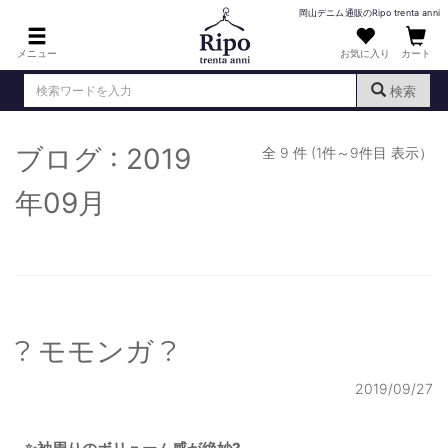
岡山デニム通販のRipo trenta anni
メニュー
お気に入り
カート
検索
ブログ : 2019
ログイン
新規会員登録
全 9 件 (1件～9件目 表示）
（
）
MENS : メンズ
年09月
DENIM : デニム
PANTS : パンツ
TOPS : トップス
? モモンガ ?
T-SHIRT : Tシャツ
KNIT : ニット
2019/09/27
SHIRT : シャツ