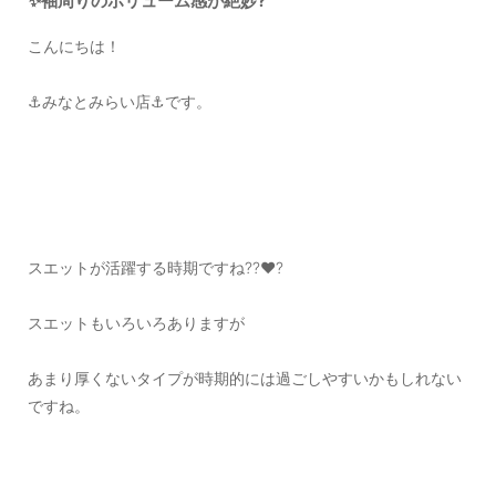
✨袖周りのボリューム感が絶妙?
OUTERS : アウター
こんにちは！
LADIES : レディース
⚓️みなとみらい店⚓️です。
DENIM : デニム
PANTS/SKIRT : パンツ・スカート
TOPS : トップス
OUTERS : アウター
スエットが活躍する時期ですね??❤️?
OUTLET : アウトレット
MENS : メンズ
スエットもいろいろありますが
LADIES : レディース
あまり厚くないタイプが時期的には過ごしやすいかもしれない
ですね。
新規会員登録
お買い物カゴ